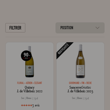
FILTRER
POSITION
NOUVEAUTÉ
FLORAL
AÉRIEN
ÉLÉGANT
GOURMAND
FIN
RICHE
Quincy
Sancerre
Griottes
J. de Villebois 2022
J. de Villebois 2025
Sec
Blanc
Sec
Blanc
75 cl
75 cl
3
avis