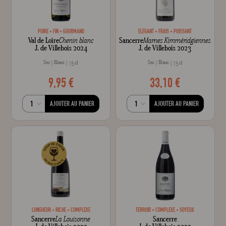
POIRE
FIN
GOURMAND
ÉLÉGANT
FRAIS
PUISSANT
Val de Loire
Chenin blanc
Sancerre
Marnes Kimméridgiennes
J. de Villebois 2024
J. de Villebois 2023
Sec
Blanc
Sec
Blanc
75 cl
75 cl
9,95 €
33,10 €
AJOUTER AU PANIER
AJOUTER AU PANIER
LONGUEUR
RICHE
COMPLEXE
TERROIR
COMPLEXE
SOYEUX
Sancerre
La Louisonne
Sancerre