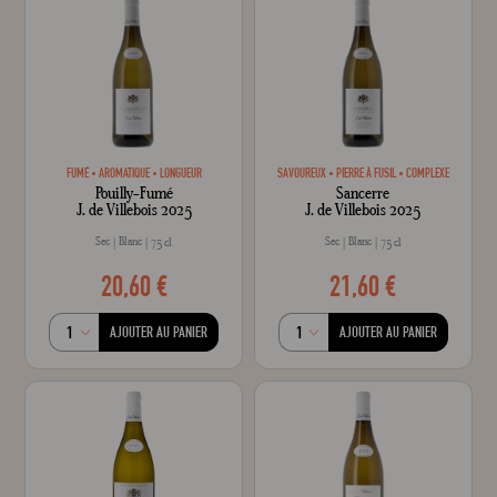
FUMÉ
AROMATIQUE
LONGUEUR
SAVOUREUX
PIERRE À FUSIL
COMPLEXE
Pouilly-Fumé
Sancerre
J. de Villebois 2025
J. de Villebois 2025
Sec
Blanc
Sec
Blanc
75 cl
75 cl
20,60 €
21,60 €
AJOUTER AU PANIER
AJOUTER AU PANIER