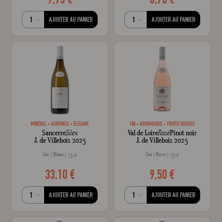
AJOUTER AU PANIER
AJOUTER AU PANIER
MINÉRAL
AGRUMES
ÉLÉGANT
FIN
AROMATIQUE
FRUITS ROUGES
Sancerre
Silex
Val de Loire
Rosé
Pinot noir
J. de Villebois 2025
J. de Villebois 2025
Sec
Blanc
Sec
Rose
75 cl
75 cl
33,10 €
9,50 €
AJOUTER AU PANIER
AJOUTER AU PANIER