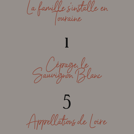
La famille s’installe en
Touraine
1
Cépage, le
Sauvignon Blanc
5
Appellations de Loire