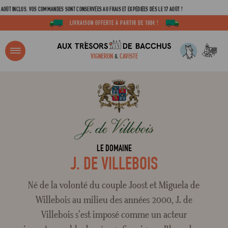
INCLUS. VOS COMMANDES SONT CONSERVÉES AU FRAIS ET EXPÉDIÉES DÈS LE 17 AOÛT !
LIVRAISON OFFERTE À PARTIR DE 100€ !
R ?
VIGNERON
&
CAVISTE
ACCUEIL
TOUS LES DOMAINES
J. DE VILLEBOIS
Adresse email
Mot de passe
LE DOMAINE
J. DE VILLEBOIS
C
Né de la volonté du couple Joost et Miguela de
Willebois au milieu des années 2000, J. de
Villebois s’est imposé comme un acteur
Mot de 