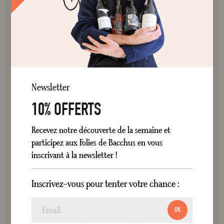
FRAIS
MINÉRAL
AROMATIQUE
SOYEUX
CERISE
POIVRÉ
Touraine
Vin de France Pinot noir
J. de Villebois 2025
J. de Villebois 2025
Sec
Blanc
Sec
Rouge
75 cl
75 cl
Newsletter
10,80 €
8,70 €
10% OFFERTS
AJOUTER AU PANIER
AJOUTER AU PANIER
Recevez notre découverte de la semaine et
participez aux Folies de Bacchus en vous
inscrivant à la newsletter !
Inscrivez-vous pour tenter votre chance :
OK
RICHE
GOURMAND
AMPLE
ÉLÉGANT
FRUITS MÛRS
FLORAL