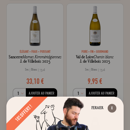
ÉLÉGANT
FRAIS
PUISSANT
POIRE
FIN
GOURMAND
Sancerre
Marnes Kimméridgiennes
Val de Loire
Chenin blanc
J. de Villebois 2025
J. de Villebois 2025
Sec
Blanc
Sec
Blanc
75 cl
75 cl
33,10 €
9,95 €
AJOUTER AU PANIER
AJOUTER AU PANIER
10% OFFERT !
FERMER