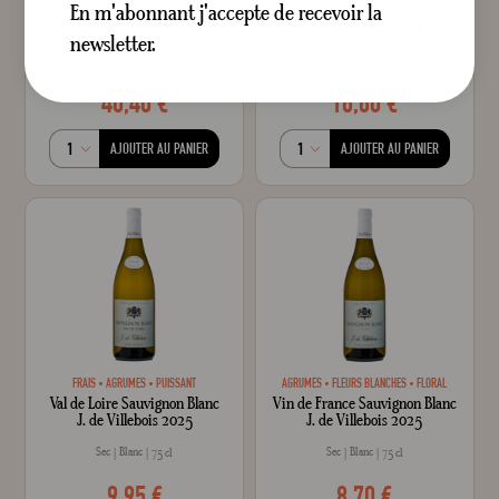
En m'abonnant j'accepte de recevoir la
Pouilly-Fumé
Vignes de Tréleau
Quincy
J. de Villebois 2023
J. de Villebois 2024
newsletter.
Sec
Blanc
Sec
Blanc
75 cl
75 cl
40,40 €
16,80 €
AJOUTER AU PANIER
AJOUTER AU PANIER
FRAIS
AGRUMES
PUISSANT
AGRUMES
FLEURS BLANCHES
FLORAL
Val de Loire Sauvignon Blanc
Vin de France Sauvignon Blanc
J. de Villebois 2025
J. de Villebois 2025
Sec
Blanc
Sec
Blanc
75 cl
75 cl
9,95 €
8,70 €