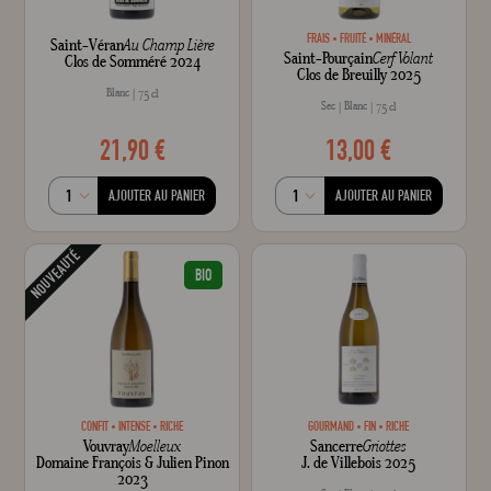
FRAIS
FRUITÉ
MINÉRAL
Saint-Véran
Au Champ Lière
Saint-Pourçain
Cerf Volant
Clos de Somméré 2024
Clos de Breuilly 2025
Blanc
75 cl
Sec
Blanc
75 cl
21,90 €
13,00 €
AJOUTER AU PANIER
AJOUTER AU PANIER
NOUVEAUTÉ
BIO
CONFIT
INTENSE
RICHE
GOURMAND
FIN
RICHE
Vouvray
Moelleux
Sancerre
Griottes
Domaine François & Julien Pinon
J. de Villebois 2025
2023