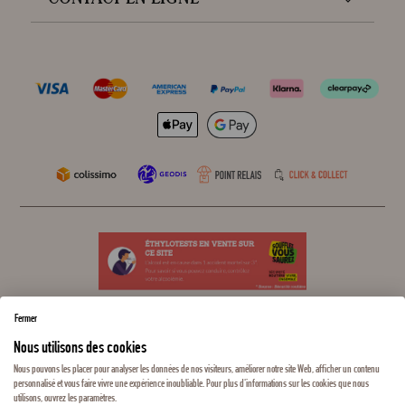
Fermer
Nous utilisons des cookies
Nous pouvons les placer pour analyser les données de nos visiteurs, améliorer notre site Web, afficher un contenu
personnalisé et vous faire vivre une expérience inoubliable. Pour plus d'informations sur les cookies que nous
L'ABUS D'ALCOOL EST DANGEREUX POUR LA SANTÉ, À CONSOMMER AVEC
utilisons, ouvrez les paramètres.