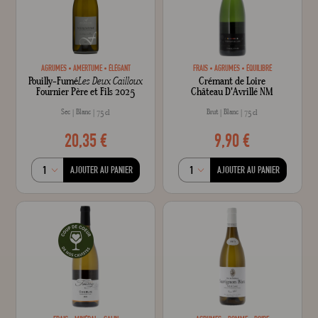
AGRUMES
AMERTUME
ÉLÉGANT
FRAIS
AGRUMES
ÉQUILIBRÉ
Pouilly-Fumé
Les Deux Cailloux
Crémant de Loire
Fournier Père et Fils 2025
Château D'Avrillé NM
Sec
Blanc
Brut
Blanc
75 cl
75 cl
20,35 €
9,90 €
AJOUTER AU PANIER
AJOUTER AU PANIER