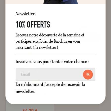
FRUITÉ
VANILLE
ÉPICÉ
FRUITÉ
FLORAL
ÉPICÉ
Whisky Brenne
French Single Malt
Whisky
Armorik Classic
Newsletter
70 cl
70 cl
10% OFFERTS
65,00 €
44,90 €
Recevez notre découverte de la semaine et
AJOUTER AU PANIER
AJOUTER AU PANIER
participez aux Folies de Bacchus en vous
inscrivant à la newsletter !
Inscrivez-vous pour tenter votre chance :
OK
En m'abonnant j'accepte de recevoir la
DOUCEUR
VANILLE
BOISÉ
newsletter.
Rhum Agricole Bally VO
70 cl