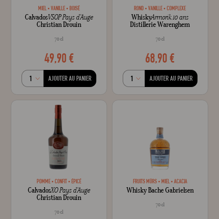
MIEL
VANILLE
BOISÉ
ROND
VANILLE
COMPLEXE
Calvados
VSOP Pays d'Auge
Whisky
Armorik 10 ans
Christian Drouin
Distillerie Warenghem
70 cl
70 cl
49,90 €
68,90 €
AJOUTER AU PANIER
AJOUTER AU PANIER
POMME
CONFIT
ÉPICÉ
FRUITS MÛRS
MIEL
ACACIA
Calvados
XO Pays d'Auge
Whisky Bache Gabrielsen
Christian Drouin
70 cl
70 cl