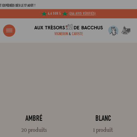
ÉDIÉES DÈS LE 17 AOÛT !
4,6 SUR 5
(244 AVIS VÉRIFIÉS)
R ?
VIGNERON
&
CAVISTE
ACCUEIL
TOUTES LES COULEURS / SPIRITUEUX
Adresse email
Mot de passe
C
AMBRÉ
BLANC
20 produits
1 produit
Mot de 