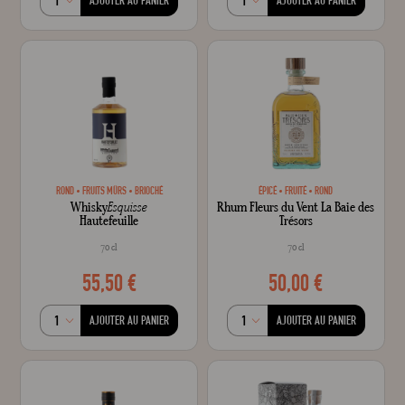
AJOUTER AU PANIER
AJOUTER AU PANIER
ROND
FRUITS MÛRS
BRIOCHÉ
ÉPICÉ
FRUITÉ
ROND
Whisky
Esquisse
Rhum Fleurs du Vent La Baie des
Hautefeuille
Trésors
70 cl
70 cl
55,50 €
50,00 €
AJOUTER AU PANIER
AJOUTER AU PANIER