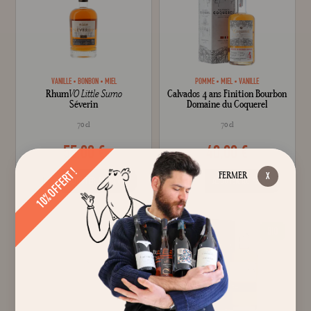
VANILLE
BONBON
MIEL
POMME
MIEL
VANILLE
Rhum
VO Little Sumo
Calvados 4 ans Finition Bourbon
Séverin
Domaine du Coquerel
70 cl
70 cl
55,00 €
40,00 €
10% OFFERT !
FERMER
AJOUTER AU PANIER
AJOUTER AU PANIER
BIO
BIO