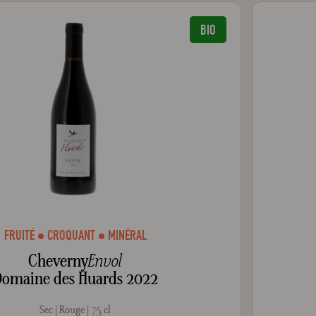
BIO
FRUITÉ
CROQUANT
MINÉRAL
Cheverny
Envol
omaine des Huards 2022
Sec
Rouge
75 cl