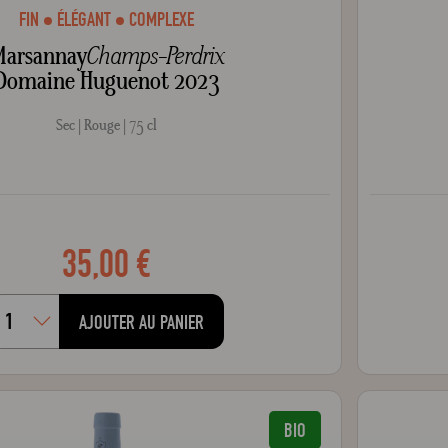
FIN
ÉLÉGANT
COMPLEXE
arsannay
Champs-Perdrix
Domaine Huguenot 2023
Sec
Rouge
75 cl
35,00 €
AJOUTER AU PANIER
BIO