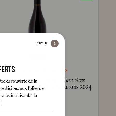
FERMER
FERTS
FRUITS ROUGES
ROND
RÉGLISSE
nt-Nicolas-de-Bourgueil
Les Gravières
tre découverte de la
e Amirault - Clos des Quarterons 2024
participez aux Folies de
vous inscrivant à la
Sec
Rouge
75 cl
!