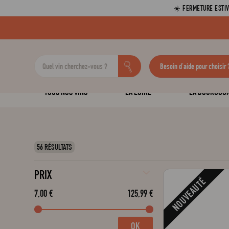
☀️ FERMETURE ESTIV
Besoin d'aide pour choisir 
TOUS NOS VINS
LA LOIRE
LA BOURGOG
56 RÉSULTATS
PRIX
NOUVEAUTÉ
7,00 €
125,99 €
OK