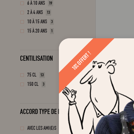
6 À 10 ANS
19
2 À 4 ANS
13
10 À 15 ANS
3
15 À 20 ANS
1
10% OFFERT !
CENTILISATION
75 CL
53
150 CL
3
ACCORD TYPE DE REPAS
AVEC LES AMI(E)S
34