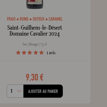
FRAIS
ROND
SOYEUX
CARAMEL
Saint-Guilhem-le-Désert
Domaine Cavalier 2024
Sec
Rouge
75 cl
1
avis
style="width: 100%;"100
100
% of
9,30 €
AJOUTER AU PANIER