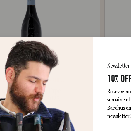
Newsletter
10% OF
FRUITS MÛRS
GÉNÉREUX
AMPLE
Châteauneuf-du-Pape
Sai
Recevez no
Clos du Calvaire 2023
Domain
semaine et 
Bacchus en 
Sec
Rouge
75 cl
newsletter 