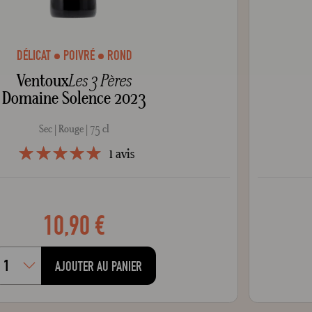
DÉLICAT
POIVRÉ
ROND
Ventoux
Les 3 Pères
Domaine Solence 2023
Sec
Rouge
75 cl
1
avis
style="width: 100%;"100
100
% of
10,90 €
AJOUTER AU PANIER