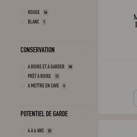
AFFICHER PLUS
ROUGE
56
M
BLANC
1
CONSERVATION
A BOIRE ET À GARDER
40
PRÊT À BOIRE
13
A METTRE EN CAVE
4
POTENTIEL DE GARDE
4 À 6 ANS
22