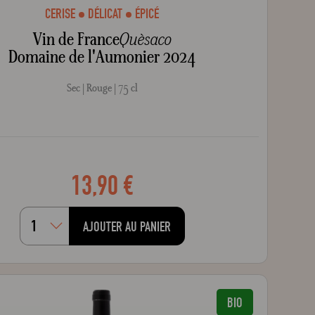
CERISE
DÉLICAT
ÉPICÉ
Vin de France
Quèsaco
Domaine de l'Aumonier 2024
Sec
Rouge
75 cl
13,90 €
AJOUTER AU PANIER
BIO