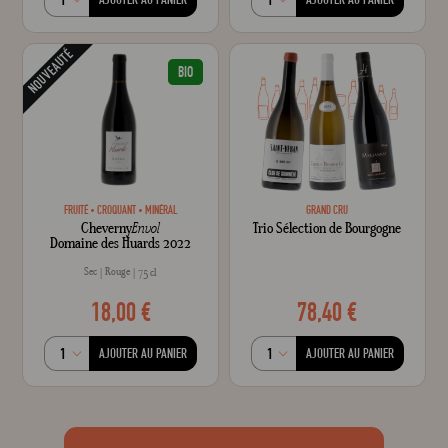
NOUVEAUTÉ
BIO
FRUITÉ
CROQUANT
MINÉRAL
GRAND CRU
Cheverny
Envol
Trio Sélection de Bourgogne
Domaine des Huards 2022
Sec
Rouge
75 cl
18,00 €
78,40 €
AJOUTER AU PANIER
AJOUTER AU PANIER