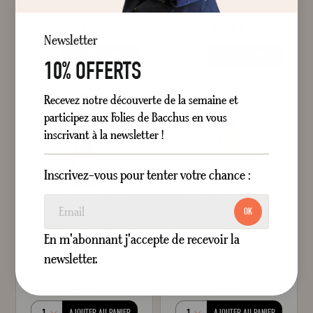
10,90 €
9,30 €
style="width: 100%;"100
100
style="width: 100%;"1
100
% of
% of
Newsletter
AJOUTER AU PANIER
AJOUTER AU PANIER
10% OFFERTS
Recevez notre découverte de la semaine et
BIO
BIO
participez aux Folies de Bacchus en vous
inscrivant à la newsletter !
Inscrivez-vous pour tenter votre chance :
EMPYREUMATIQUE
FRAIS
LÉGER
MINÉRAL
AGRUMES
APÉRITIF
OK
Alsace
Pinot Gris
Muscadet Sèvre et Maine
Domaine Laurent Vogt 2024
La Bregeonnette
Domaine Stéphane Orieux 2024
En m'abonnant j'accepte de recevoir la
Demi-Sec
Blanc
75 cl
newsletter.
Sec
Blanc
75 cl
12,50 €
10,50 €
AJOUTER AU PANIER
AJOUTER AU PANIER