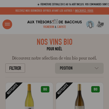
☀️ FERMETURE ESTIVALE DU 3 AU 14 AOÛT INCLUS. VOS COMMANDES SONT CONSERV
RECEVEZ NOS DERNIÈRES OFFRES AVANT LES AUTRES !
INSCRIVEZ-VOUS
R ?
VIGNERON
&
CAVISTE
ACCUEIL
TOUTES LES SÉLECTIONS
NOS VINS BIO POUR NOËL
NOS VINS BIO
Adresse email
POUR NOËL
Découvrez notre sélection de vins bio pour noël.
Mot de passe
FILTRER
POSITION
NOUVEAUTÉ
NOUVEAUTÉ
C
BIO
BIO
Mot de 