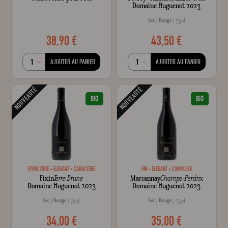
Domaine Huguenot 2023
Sec
Rouge
75 cl
38,90 €
43,50 €
AJOUTER AU PANIER
AJOUTER AU PANIER
NOUVEAUTÉ
NOUVEAUTÉ
BIO
BIO
STRUCTURÉ
ÉLÉGANT
CARACTÈRE
FIN
ÉLÉGANT
COMPLEXE
Fixin
Terre Brune
Marsannay
Champs-Perdrix
Domaine Huguenot 2023
Domaine Huguenot 2023
Sec
Rouge
Sec
Rouge
75 cl
75 cl
34,00 €
35,00 €