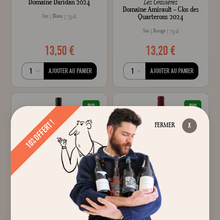
Domaine Daridan 2024
Les Gravières
Domaine Amirault - Clos des
Quarterons 2024
Sec
Blanc
75 cl
Sec
Rouge
75 cl
13,50 €
13,20 €
AJOUTER AU PANIER
AJOUTER AU PANIER
BIO
BIO
10% OFFERT !
FERMER
DÉLICAT
POIVRÉ
ROND
FRAIS
ROND
SOYEUX
CARAMEL
Ventoux
Les 3 Pères
Saint-Guilhem-le-Désert
Domaine Solence 2023
Domaine Cavalier 2024
Sec
Rouge
Sec
Rouge
75 cl
75 cl
1
avis
1
avis