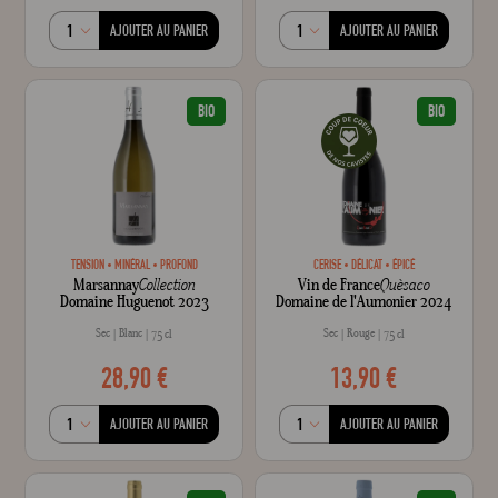
AJOUTER AU PANIER
AJOUTER AU PANIER
BIO
BIO
TENSION
MINÉRAL
PROFOND
CERISE
DÉLICAT
ÉPICÉ
Marsannay
Collection
Vin de France
Quèsaco
Domaine Huguenot 2023
Domaine de l'Aumonier 2024
Sec
Blanc
Sec
Rouge
75 cl
75 cl
28,90 €
13,90 €
AJOUTER AU PANIER
AJOUTER AU PANIER