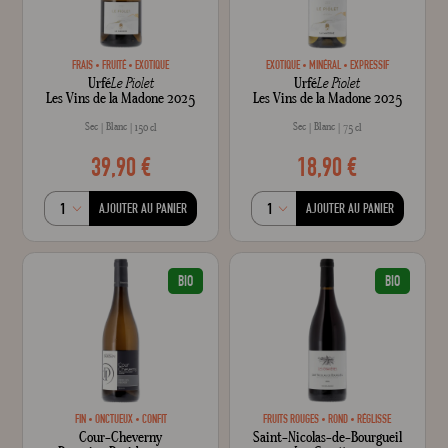
FRAIS
FRUITÉ
EXOTIQUE
EXOTIQUE
MINÉRAL
EXPRESSIF
Urfé
Le Piolet
Urfé
Le Piolet
Les Vins de la Madone 2025
Les Vins de la Madone 2025
Sec
Blanc
Sec
Blanc
150 cl
75 cl
39,90 €
18,90 €
AJOUTER AU PANIER
AJOUTER AU PANIER
BIO
BIO
FIN
ONCTUEUX
CONFIT
FRUITS ROUGES
ROND
RÉGLISSE
Cour-Cheverny
Saint-Nicolas-de-Bourgueil