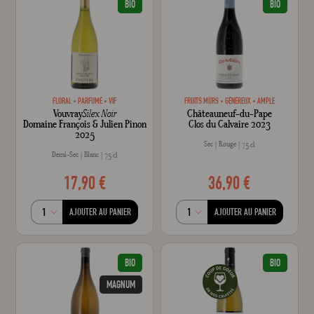
BIO
BIO
FLORAL
PARFUMÉ
VIF
FRUITS MÛRS
GÉNÉREUX
AMPLE
Vouvray
Silex Noir
Châteauneuf-du-Pape
Domaine François & Julien Pinon
Clos du Calvaire 2023
2025
Sec
Rouge
75 cl
Demi-Sec
Blanc
75 cl
17,90 €
36,90 €
AJOUTER AU PANIER
AJOUTER AU PANIER
BIO
BIO
MAGNUM