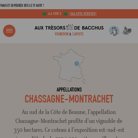
 ET EXPÉDIÉES DÈS LE 17 AOÛT !
4,6 SUR 5
(244 AVIS VÉRIFIÉS)
R ?
VIGNERON
&
CAVISTE
ACCUEIL
TOUTES LES APPELLATIONS
CHASSAGNE-MONTRACHET
Adresse email
Mot de passe
APPELLATIONS
CHASSAGNE-MONTRACHET
C
Au sud de la Côte de Beaune, l’appellation
Chassagne-Montrachet profite d’un vignoble de
350 hectares. Ce coteau à l’exposition est-sud-est
Mot de 