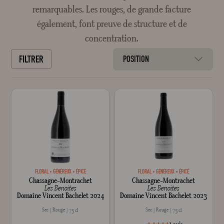
remarquables. Les rouges, de grande facture
également, font preuve de structure et de
concentration.
FILTRER
POSITION
FLORAL
GÉNÉREUX
ÉPICÉ
FLORAL
GÉNÉREUX
ÉPICÉ
Chassagne-Montrachet
Chassagne-Montrachet
Les Benoites
Les Benoites
Domaine Vincent Bachelet 2024
Domaine Vincent Bachelet 2023
Sec
Rouge
Sec
Rouge
75 cl
75 cl