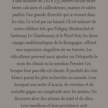
à une altitude de 220 à 235 mètres oscille entre
Crée
terres calcaires et caillouteuses, marnes et sables
parfois. Une grande diversité qui se ressent dans
les vins. Ce n’est pas un hasard s’il est entouré de
noms célèbres tels que Puligny, Montrachet et
Santenay. Le Chardonnay et le Pinot Noir, les deux
cépages emblématiques de la Bourgogne, offrent
une expression singulière de ses terroirs. Les
viticulteurs peuvent aussi ajouter sur l’étiquette le
nom du climat ou la mention Premier Cru
lorsque leur parcelle est classée. Il produit des vins
blancs parmi les plus recherchés au monde. Leur
bouquet aux notes d’acacia, de verveine et de
noisette gagne en complexité avec les années. On
découvre alors des arômes de miel et de silex.
Leur moelleux et leur persistance sont