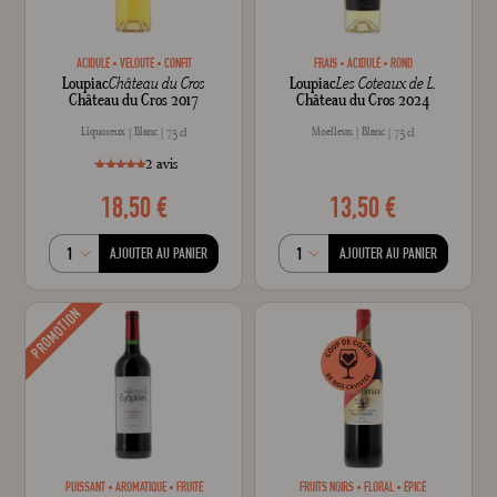
Crée
ACIDULÉ
VELOUTÉ
CONFIT
FRAIS
ACIDULÉ
ROND
Loupiac
Château du Cros
Loupiac
Les Coteaux de L.
Château du Cros 2017
Château du Cros 2024
Liquoreux
Blanc
Moelleux
Blanc
75 cl
75 cl
2
avis
18,50 €
13,50 €
style="width: 100%;"100
100
% of
AJOUTER AU PANIER
AJOUTER AU PANIER
PROMOTION
PUISSANT
AROMATIQUE
FRUITÉ
FRUITS NOIRS
FLORAL
ÉPICÉ