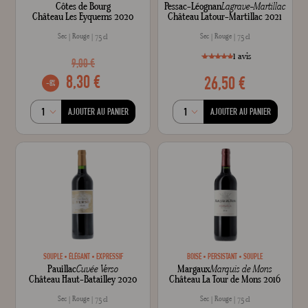
Côtes de Bourg
Pessac-Léognan
Lagrave-Martillac
Château Les Eyquems 2020
Château Latour-Martillac 2021
Sec
Rouge
Sec
Rouge
75 cl
75 cl
1
avis
9,00 €
8,30 €
26,50 €
style="width: 100%;"1
100
% of
-8%
AJOUTER AU PANIER
AJOUTER AU PANIER
SOUPLE
ÉLÉGANT
EXPRESSIF
BOISÉ
PERSISTANT
SOUPLE
Pauillac
Cuvée Verso
Margaux
Marquis de Mons
Château Haut-Batailley 2020
Château La Tour de Mons 2016
Sec
Rouge
Sec
Rouge
75 cl
75 cl