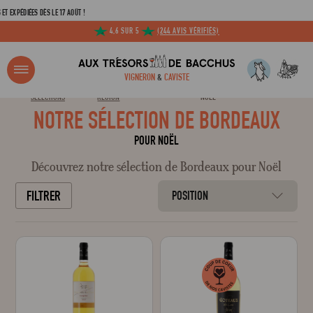
XPÉDIÉES DÈS LE 17 AOÛT !
4,6 SUR 5
(244 AVIS VÉRIFIÉS)
R ?
VIGNERON
&
CAVISTE
TOUTES LES
NOS SÉLECTIONS DE NOËL PAR
NOTRE SÉLECTION DE BORDEAUX POUR
ACCUEIL
SÉLECTIONS
RÉGION
NOËL
NOTRE SÉLECTION DE BORDEAUX
Adresse email
POUR NOËL
Découvrez notre sélection de Bordeaux pour Noël
Mot de passe
FILTRER
POSITION
C
Mot de 