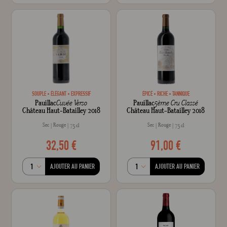
SOUPLE
ÉLÉGANT
EXPRESSIF
ÉPICÉ
RICHE
TANNIQUE
Pauillac
Cuvée Verso
Pauillac
5ème Cru Classé
Château Haut-Batailley 2018
Château Haut-Batailley 2018
Sec
Rouge
Sec
Rouge
75 cl
75 cl
32,50 €
91,00 €
AJOUTER AU PANIER
AJOUTER AU PANIER