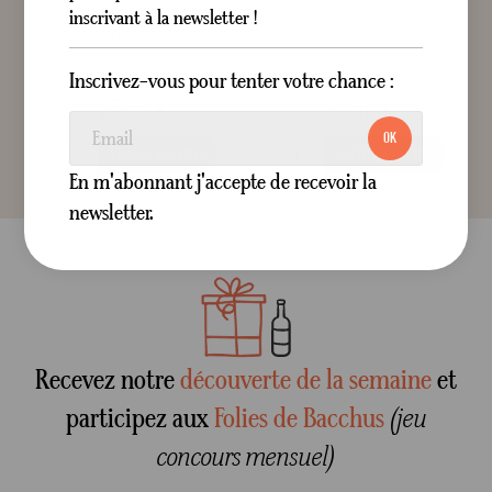
inscrivant à la newsletter !
Sauternes
Carmes de Rieussec
Saint-Julien
Château Rieussec 2015
Château Lalande 2016
Liquoreux
Blanc
Sec
Rouge
75 cl
75 cl
Inscrivez-vous pour tenter votre chance :
25,00 €
30,50 €
OK
AJOUTER AU PANIER
AJOUTER AU PANIER
En m'abonnant j'accepte de recevoir la
newsletter.
Recevez notre
découverte de la semaine
et
participez aux
Folies de Bacchus
(jeu
concours mensuel)