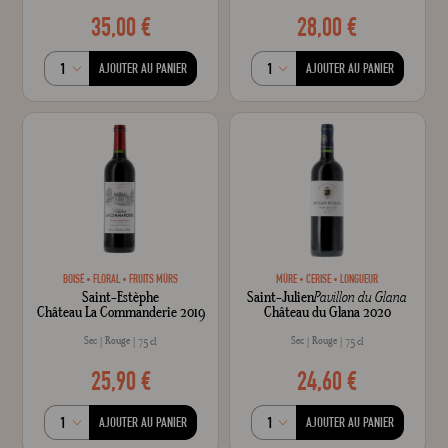
35,00 €
28,00 €
AJOUTER AU PANIER
AJOUTER AU PANIER
BOISÉ
FLORAL
FRUITS MÛRS
MÛRE
CERISE
LONGUEUR
Saint-Estèphe
Saint-Julien
Pavillon du Glana
Château La Commanderie 2019
Château du Glana 2020
Sec
Rouge
Sec
Rouge
75 cl
75 cl
25,90 €
24,60 €
AJOUTER AU PANIER
AJOUTER AU PANIER