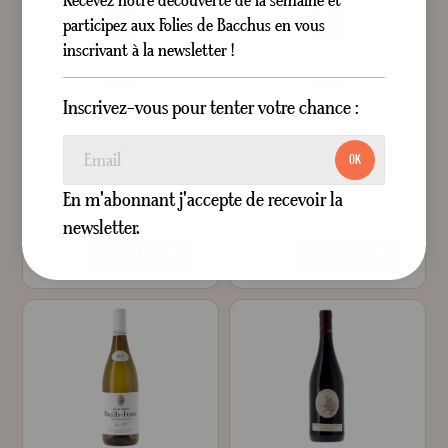
participez aux Folies de Bacchus en vous
inscrivant à la newsletter !
Inscrivez-vous pour tenter votre chance :
FRAIS
MINÉRAL
AROMATIQUE
SOYEUX
CERISE
POIVRÉ
Touraine
Vin de France Pinot noir
J. de Villebois 2025
J. de Villebois 2025
OK
Sec
Blanc
Sec
Rouge
75 cl
75 cl
En m'abonnant j'accepte de recevoir la
10,80 €
8,70 €
newsletter.
AJOUTER AU PANIER
AJOUTER AU PANIER