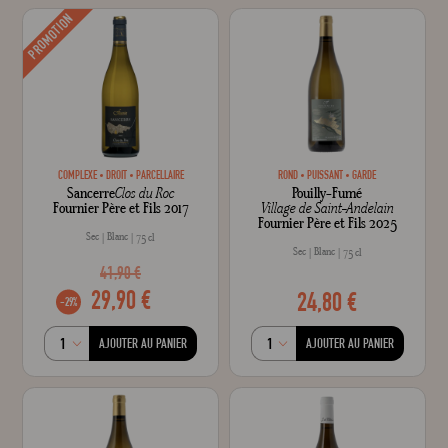
PROMOTION
COMPLEXE
DROIT
PARCELLAIRE
ROND
PUISSANT
GARDE
Sancerre
Clos du Roc
Pouilly-Fumé
Fournier Père et Fils 2017
Village de Saint-Andelain
Fournier Père et Fils 2025
Sec
Blanc
75 cl
Sec
Blanc
75 cl
41,90 €
29,90 €
24,80 €
-29%
AJOUTER AU PANIER
AJOUTER AU PANIER