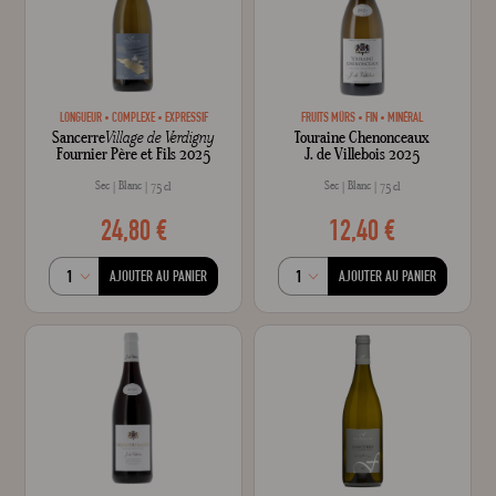
LONGUEUR
COMPLEXE
EXPRESSIF
FRUITS MÛRS
FIN
MINÉRAL
Sancerre
Village de Verdigny
Touraine Chenonceaux
Fournier Père et Fils 2025
J. de Villebois 2025
Sec
Blanc
Sec
Blanc
75 cl
75 cl
24,80 €
12,40 €
AJOUTER AU PANIER
AJOUTER AU PANIER