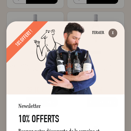
10% OFFERT !
FERMER
ÉLÉGANT
FRAIS
PUISSANT
POIRE
FIN
GOURMAND
Sancerre
Marnes Kimméridgiennes
Val de Loire
Chenin blanc
J. de Villebois 2025
J. de Villebois 2025
Sec
Blanc
Sec
Blanc
75 cl
75 cl
33,10 €
9,95 €
AJOUTER AU PANIER
AJOUTER AU PANIER
Newsletter
10% OFFERTS
Recevez notre découverte de la semaine et