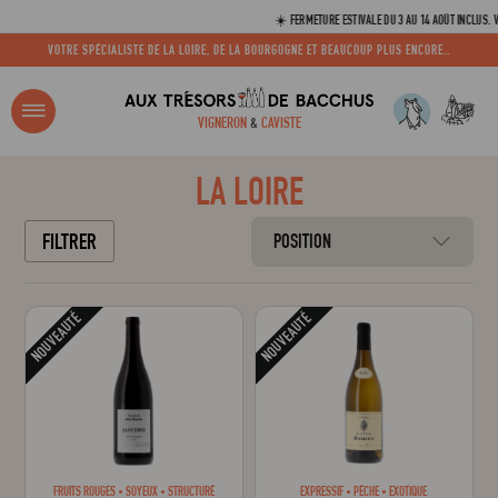
☀️ FERMETURE ESTIVALE DU 3 AU 14 AOÛT INCLUS. VOS C
VOTRE SPÉCIALISTE DE LA LOIRE, DE LA BOURGOGNE ET BEAUCOUP PLUS ENCORE..
R ?
VIGNERON
&
CAVISTE
ACCUEIL
LA LOIRE
LA LOIRE
Adresse email
FILTRER
POSITION
Mot de passe
NOUVEAUTÉ
NOUVEAUTÉ
C
Mot de 
FRUITS ROUGES
SOYEUX
STRUCTURÉ
EXPRESSIF
PÊCHE
EXOTIQUE