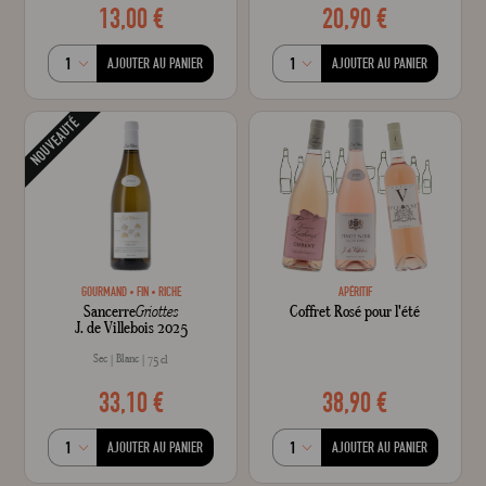
13,00 €
20,90 €
AJOUTER AU PANIER
AJOUTER AU PANIER
NOUVEAUTÉ
GOURMAND
FIN
RICHE
APÉRITIF
Sancerre
Griottes
Coffret Rosé pour l'été
J. de Villebois 2025
Sec
Blanc
75 cl
33,10 €
38,90 €
AJOUTER AU PANIER
AJOUTER AU PANIER