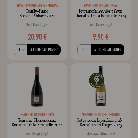
FRAIS
PAMPLEMOUSSE
MINÉRAL
FRAIS
FRUITS MÛRS
GRAS
Pouilly-Fumé
Touraine
Cuvée Albert Denis
Roc de l'Abbaye 2025
Domaine De La Renaudie 2024
Sec
Blanc
Sec
Rouge
75 cl
75 cl
20,90 €
9,90 €
AJOUTER AU PANIER
AJOUTER AU PANIER
FRAIS
FRUITS MÛRS
GRAS
AGRUMES
ÉQUILIBRÉ
EXOTIQUE
Touraine Chenonceaux
Coteaux du Layon
Saint Aubin
Domaine De La Renaudie 2024
Domaine des Forges 2025
Sec
Rouge
Moelleux
Blanc
75 cl
75 cl