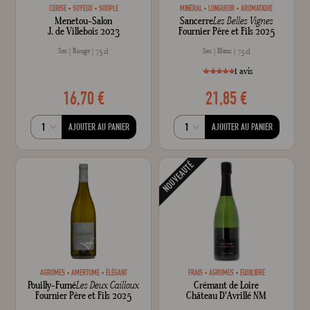
CERISE
SOYEUX
SOUPLE
MINÉRAL
LONGUEUR
AROMATIQUE
Menetou-Salon
Sancerre
Les Belles Vignes
J. de Villebois 2023
Fournier Père et Fils 2025
Sec
Rouge
Sec
Blanc
75 cl
75 cl
1
avis
16,70 €
21,85 €
style="width: 100%;"1
100
% of
AJOUTER AU PANIER
AJOUTER AU PANIER
NOUVEAUTÉ
AGRUMES
AMERTUME
ÉLÉGANT
FRAIS
AGRUMES
ÉQUILIBRÉ
Pouilly-Fumé
Les Deux Cailloux
Crémant de Loire
Fournier Père et Fils 2025
Château D'Avrillé NM