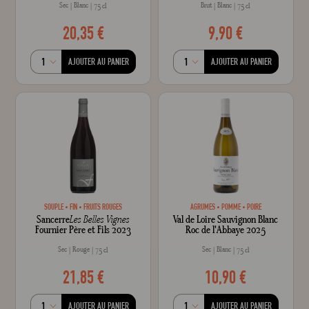
Sec
Blanc
Brut
Blanc
75 cl
75 cl
20,35 €
9,90 €
AJOUTER AU PANIER
AJOUTER AU PANIER
SOUPLE
FIN
FRUITS ROUGES
AGRUMES
POMME
POIRE
Sancerre
Les Belles Vignes
Val de Loire Sauvignon Blanc
Fournier Père et Fils 2023
Roc de l'Abbaye 2025
Sec
Rouge
Sec
Blanc
75 cl
75 cl
21,85 €
10,90 €
AJOUTER AU PANIER
AJOUTER AU PANIER