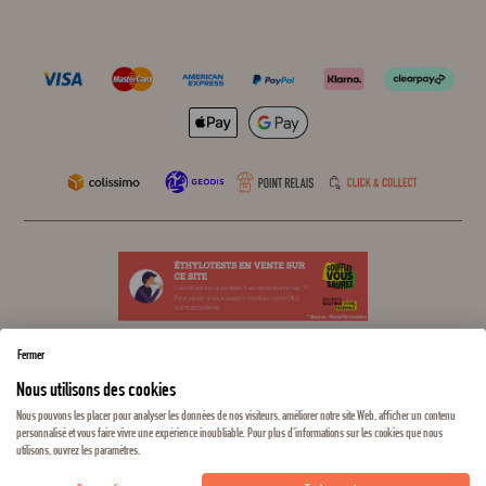
Fermer
Nous utilisons des cookies
Nous pouvons les placer pour analyser les données de nos visiteurs, améliorer notre site Web, afficher un contenu
personnalisé et vous faire vivre une expérience inoubliable. Pour plus d'informations sur les cookies que nous
L'ABUS D'ALCOOL EST DANGEREUX POUR LA SANTÉ, À CONSOMMER AVEC
utilisons, ouvrez les paramètres.
MODÉRATION