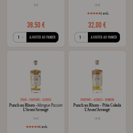
0 cl
70 cl
Crée
1
avis
38,50 €
32,00 €
style="width: 100%;"1
100
% of
AJOUTER AU PANIER
AJOUTER AU PANIER
FRAIS
PARFUMÉ
ACIDULÉ
PARFUMÉ
ACIDULÉ
BONBON
Punch au Rhum -
Mangue Passion
Punch au Rhum - Piña Colada
L'Arom'Arrangé
L'Arom'Arrangé
70 cl
70 cl
1
avis