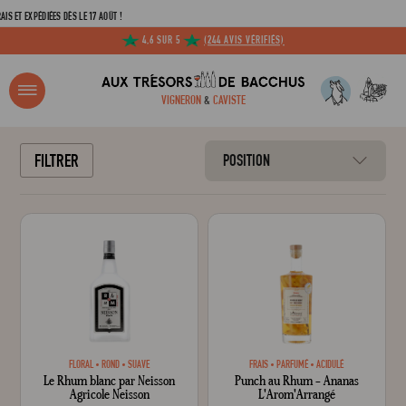
T EXPÉDIÉES DÈS LE 17 AOÛT !
4,6 SUR 5
(244 AVIS VÉRIFIÉS)
R ?
VIGNERON
&
CAVISTE
ACCUEIL
TOUTES LES SÉLECTIONS
NOS SPIRITUEUX POUR NOËL
NOS RHUMS POUR NOËL
FILTRER
POSITION
Adresse email
Mot de passe
C
FLORAL
ROND
SUAVE
FRAIS
PARFUMÉ
ACIDULÉ
Le Rhum blanc par Neisson
Punch au Rhum - Ananas
Mot de 
Agricole Neisson
L'Arom'Arrangé