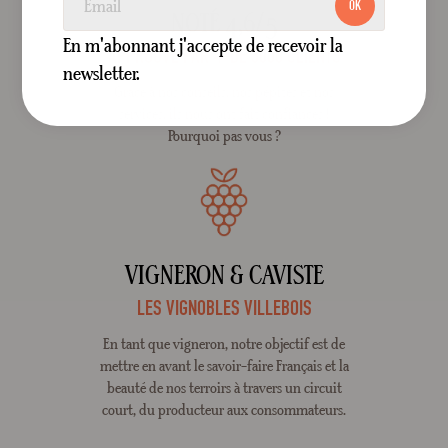
OK
NOTÉ 4,6/5
En m'abonnant j'accepte de recevoir la
APPROUVÉ PAR + DE 3000 CLIENTS
newsletter.
Grâce à nos conseils, nos pépites et nos
services, ils nous ont fait confiances !
Pourquoi pas vous ?
VIGNERON & CAVISTE
LES VIGNOBLES VILLEBOIS
En tant que vigneron, notre objectif est de
mettre en avant le savoir-faire Français et la
beauté de nos terroirs à travers un circuit
court, du producteur aux consommateurs.