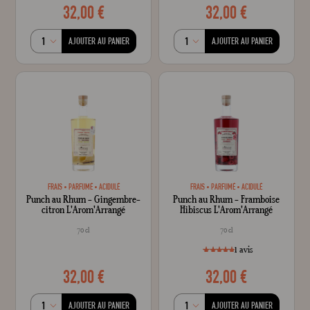
32,00 €
32,00 €
style="width: 100%;"100
100
% of
AJOUTER AU PANIER
AJOUTER AU PANIER
FRAIS
PARFUMÉ
ACIDULÉ
FRAIS
PARFUMÉ
ACIDULÉ
Punch au Rhum - Gingembre-
Punch au Rhum - Framboise
citron L'Arom'Arrangé
Hibiscus L'Arom'Arrangé
70 cl
70 cl
1
avis
32,00 €
32,00 €
style="width: 100%;"1
100
% of
AJOUTER AU PANIER
AJOUTER AU PANIER