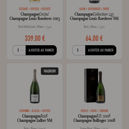
ÉLÉGANT
SOYEUX
VELOUTÉ
SALIN
SAVOUREUX
DROIT
Champagne
Cristal
Champagne
Collection 243
Champagne Louis Roederer 2015
Champagne Louis Roederer NM
Brut Millésimé
Blanc
Brut
Blanc
75 cl
75 cl
339,00 €
64,00 €
AJOUTER AU PANIER
AJOUTER AU PANIER
MAGNUM
CITRONNÉ
ACACIA
SOYEUX
VIVACE
FRAIS
TENSION
Champagne
R018
Champagne
R.D. 2008
Champagne Lallier NM
Champagne Bollinger 2008
Brut
Blanc
Extra-Brut
Blanc
150 cl
75 cl