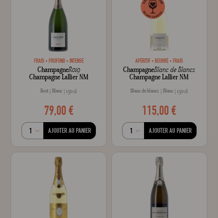
FRAIS
PROFOND
INTENSE
APÉRITIF
BEURRÉ
FRAIS
Champagne
R019
Champagne
Blanc de Blancs
Champagne Lallier NM
Champagne Lallier NM
Brut
Blanc
Blanc de blancs
Blanc
150 cl
150 cl
79,00 €
115,00 €
AJOUTER AU PANIER
AJOUTER AU PANIER