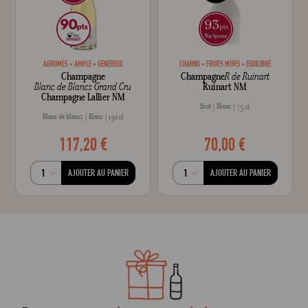
AGRUMES
AMPLE
GÉNÉREUX
CHARNU
FRUITS MÛRS
ÉQUILIBRÉ
Champagne
Champagne
R de Ruinart
Blanc de Blancs Grand Cru
Ruinart NM
Champagne Lallier NM
Brut
Blanc
75 cl
Blanc de blancs
Blanc
150 cl
117,20 €
70,00 €
AJOUTER AU PANIER
AJOUTER AU PANIER