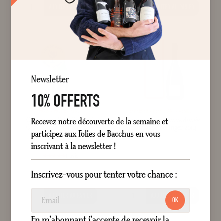
AJOUTER AU PANIER
AJOUTER AU PANIER
Newsletter
10% OFFERTS
FRAIS
FRUITÉ
ROND
EXPRESSIF
PERSISTANT
ABRICOT
Champagne
Sélection Brut
Champagne
La Grande Année
Recevez notre découverte de la semaine et
Champagne Mongery NM
Champagne Bollinger 2014
participez aux Folies de Bacchus en vous
Brut
Blanc
Brut Millésimé
Blanc
75 cl
75 cl
inscrivant à la newsletter !
1
avis
24,50 €
190,00 €
Inscrivez-vous pour tenter votre chance :
style="width: 100%;"100
100
% of
AJOUTER AU PANIER
AJOUTER AU PANIER
OK
En m'abonnant j'accepte de recevoir la