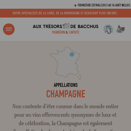
☀️ FERMETURE ESTIVALE DU 3 AU 14 AOÛT INCLUS. VOS
VOTRE SPÉCIALISTE DE LA LOIRE, DE LA BOURGOGNE ET BEAUCOUP PLUS ENCORE..
R ?
VIGNERON
&
CAVISTE
ACCUEIL
TOUTES LES APPELLATIONS
CHAMPAGNE
Adresse email
Mot de passe
APPELLATIONS
CHAMPAGNE
C
Non contente d’être connue dans le monde entier
pour ses vins effervescents synonymes de luxe et
de célébration, la Champagne est également
Mot de 