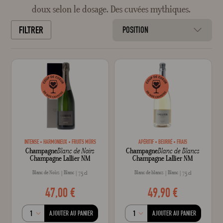
doux selon le dosage. Des cuvées mythiques.
FILTRER
POSITION
INTENSE
HARMONIEUX
FRUITS MÛRS
APÉRITIF
BEURRÉ
FRAIS
Champagne
Blanc de Noirs
Champagne
Blanc de Blancs
Champagne Lallier NM
Champagne Lallier NM
Blanc de Noirs
Blanc
Blanc de blancs
Blanc
75 cl
75 cl
47,00 €
49,90 €
AJOUTER AU PANIER
AJOUTER AU PANIER