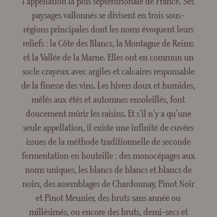
l’appellation la plus septentrionale de France. Ses
Crée
paysages vallonnés se divisent en trois sous-
régions principales dont les noms évoquent leurs
reliefs : la Côte des Blancs, la Montagne de Reims
et la Vallée de la Marne. Elles ont en commun un
socle crayeux avec argiles et calcaires responsable
de la finesse des vins. Les hivers doux et humides,
mêlés aux étés et automnes ensoleillés, font
doucement mûrir les raisins. Et s’il n’y a qu’une
seule appellation, il existe une infinité de cuvées
issues de la méthode traditionnelle de seconde
fermentation en bouteille : des monocépages aux
noms uniques, les blancs de blancs et blancs de
noirs, des assemblages de Chardonnay, Pinot Noir
et Pinot Meunier, des bruts sans année ou
millésimés, ou encore des bruts, demi-secs et