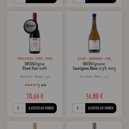
FRUITS ROUGES
CERISE
FRAISE
ÉLÉGANT
HARMONIEUX
POIRE
DIVIN
Origine
DIVIN
Vigneron
Pinot Noir 0.0%
Sauvignon Blanc 0.5% 2023
Sans alcool
Rouge
Sans alcool
Blanc
75 cl
75 cl
3
avis
10,66 €
16,80 €
style="width: 93%;"93
100
% of
AJOUTER AU PANIER
AJOUTER AU PANIER