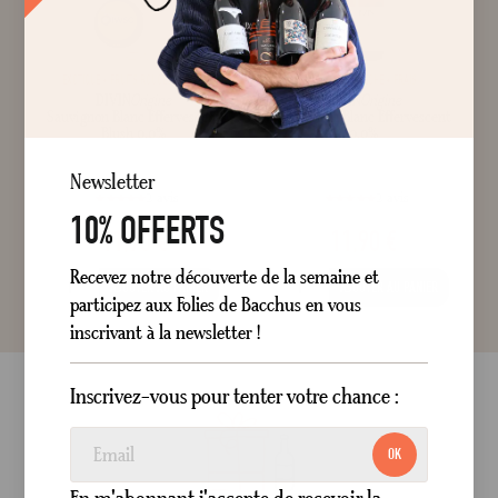
EXOTIQUE
FRUITS ROUGES
FRAIS
EXOTIQUE
PÊCHE
FRAIS
DIVIN
Origine
DIVIN
Origine
Sauvignon Blanc Effervescent
Sauvignon Blanc Effervescent
Blush 0.0%
0.0%
Sans alcool
Rose
Sans alcool
Blanc
75 cl
75 cl
Newsletter
2
avis
2
avis
10% OFFERTS
11,90 €
11,90 €
style="width: 100%;"100
100
style="width: 100%;"1
100
% of
% of
Recevez notre découverte de la semaine et
AJOUTER AU PANIER
AJOUTER AU PANIER
participez aux Folies de Bacchus en vous
inscrivant à la newsletter !
Inscrivez-vous pour tenter votre chance :
OK