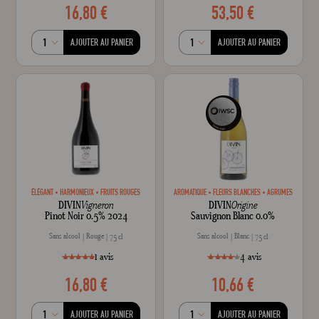
16,80 €
53,50 €
style="width: 100%;"100
100
% of
AJOUTER AU PANIER
AJOUTER AU PANIER
ÉLÉGANT
HARMONIEUX
FRUITS ROUGES
AROMATIQUE
FLEURS BLANCHES
AGRUMES
DIVIN
Vigneron
DIVIN
Origine
Pinot Noir 0.5% 2024
Sauvignon Blanc 0.0%
Sans alcool
Rouge
Sans alcool
Blanc
75 cl
75 cl
1
avis
4
avis
16,80 €
10,66 €
style="width: 100%;"100
100
style="width: 85%;"8
100
% of
% of
AJOUTER AU PANIER
AJOUTER AU PANIER