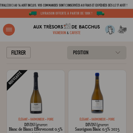
LE DU 3 AU 14 AOÛT INCLUS. VOS COMMANDES SONT CONSERVÉES AU FRAIS ET EXPÉDIÉES DÈS LE 17 AOÛT !
LIVRAISON OFFERTE À PARTIR DE 100€ !
R ?
VIGNERON
&
CAVISTE
ACCUEIL
TOUS LES TYPES
SANS ALCOOL
TOUS LES TYPES / SANS ALCOOL
VINS SANS ALCOOL
FILTRER
POSITION
Adresse email
NOUVEAUTÉ
Mot de passe
C
ÉLÉGANT
HARMONIEUX
POIRE
ÉLÉGANT
HARMONIEUX
POIRE
DIVIN
Vigneron
DIVIN
Vigneron
Mot de 
Blanc de Blancs Effervescent 0.5%
Sauvignon Blanc 0.5% 2025