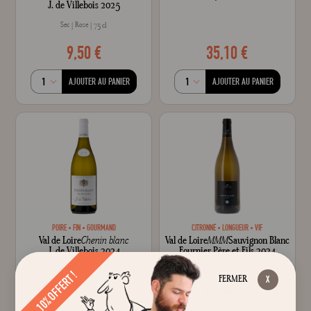
J. de Villebois 2025
Sec
Rose
75 cl
9,50 €
35,10 €
AJOUTER AU PANIER
AJOUTER AU PANIER
POIRE
FIN
GOURMAND
CITRONNÉ
LONGUEUR
VIF
Val de Loire
Chenin blanc
Val de Loire
MMM
Sauvignon Blanc
J. de Villebois 2024
Fournier Père et Fils 2024
Sec
Blanc
Sec
Blanc
75 cl
75 cl
10% OFFERT !
FERMER
1
avis