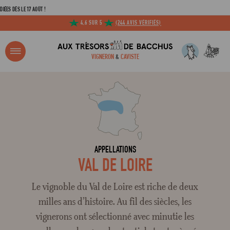
 DÈS LE 17 AOÛT !
4,6 SUR 5
(244 AVIS VÉRIFIÉS)
R ?
VIGNERON
&
CAVISTE
ACCUEIL
TOUTES LES APPELLATIONS
VAL DE LOIRE
Adresse email
Mot de passe
APPELLATIONS
VAL DE LOIRE
C
Le vignoble du Val de Loire est riche de deux
milles ans d’histoire. Au fil des siècles, les
vignerons ont sélectionné avec minutie les
Mot de 