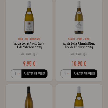
POIRE
FIN
GOURMAND
VANILLE
POIRE
ROND
Val de Loire
Chenin blanc
Val de Loire Chenin Blanc
J. de Villebois 2025
Roc de l'Abbaye 2025
Sec
Blanc
Sec
Blanc
75 cl
75 cl
9,95 €
10,90 €
AJOUTER AU PANIER
AJOUTER AU PANIER