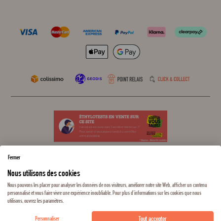
Fermer
Nous utilisons des cookies
Nous pouvons les placer pour analyser les données de nos visiteurs, améliorer notre site Web, afficher un contenu
personnalisé et vous faire vivre une expérience inoubliable. Pour plus d'informations sur les cookies que nous
L'ABUS D'ALCOOL EST DANGEREUX POUR LA SANTÉ, À CONSOMMER AVEC
utilisons, ouvrez les paramètres.
MODÉRATION
Tout accepter
Personnaliser