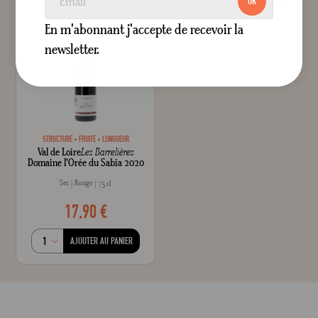
OK
En m'abonnant j'accepte de recevoir la
BIO
newsletter.
STRUCTURÉ
FRUITÉ
LONGUEUR
Val de Loire
Les Barrelières
Domaine l'Orée du Sabia 2020
Sec
Rouge
75 cl
17,90 €
AJOUTER AU PANIER