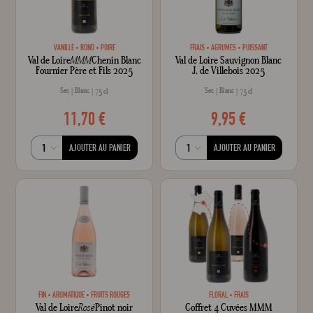
VANILLE
ROND
POIRE
FRAIS
AGRUMES
PUISSANT
Val de Loire
MMM
Chenin Blanc
Val de Loire Sauvignon Blanc
Fournier Père et Fils 2025
J. de Villebois 2025
Sec
Blanc
Sec
Blanc
75 cl
75 cl
11,70 €
9,95 €
AJOUTER AU PANIER
AJOUTER AU PANIER
FIN
AROMATIQUE
FRUITS ROUGES
FLORAL
FRAIS
Val de Loire
Rosé
Pinot noir
Coffret 4 Cuvées MMM