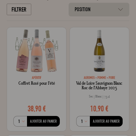
FILTRER
POSITION
APÉRITIF
AGRUMES
POMME
POIRE
Coffret Rosé pour l'été
Val de Loire Sauvignon Blanc
Roc de l'Abbaye 2025
Sec
Blanc
75 cl
38,90 €
10,90 €
AJOUTER AU PANIER
AJOUTER AU PANIER