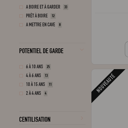
A BOIRE ET À GARDER
33
PRÊT À BOIRE
12
A METTRE EN CAVE
8
POTENTIEL DE GARDE
6 À 10 ANS
25
4 À 6 ANS
NOUVEAUTÉ
13
10 À 15 ANS
11
2 À 4 ANS
4
CENTILISATION