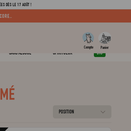
ES DÈS LE 17 AOÛT !
CORE..
SANS ALCOOL
SPIRITUEUX
BIO
UMÉ
POSITION