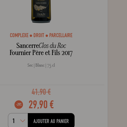
COMPLEXE
DROIT
PARCELLAIRE
Sancerre
Clos du Roc
Fournier Père et Fils 2017
Sec
Blanc
75 cl
41,90 €
29,90 €
-29%
AJOUTER AU PANIER