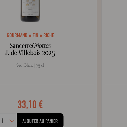
GOURMAND
FIN
RICHE
Sancerre
Griottes
J. de Villebois 2025
Sec
Blanc
75 cl
33,10 €
AJOUTER AU PANIER