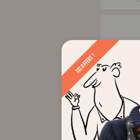
10% OFFERT !
L
S