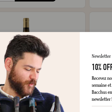
Newsletter
10% OF
Recevez no
semaine et 
Bacchus en 
ONGUEUR
COMPLEXE
EXPRESSIF
newsletter 
ancerre
Village de Verdigny
Fournier Père et Fils 2025