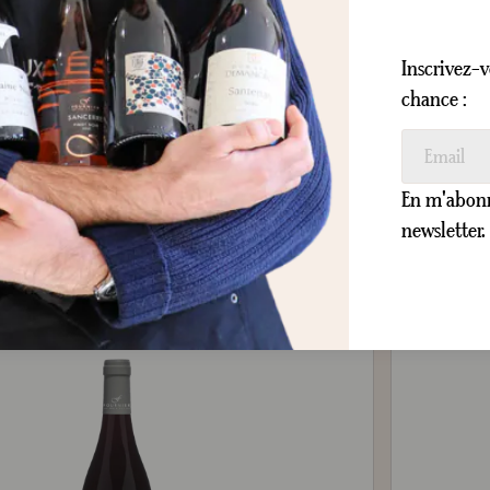
Sec
Blanc
75 cl
Inscrivez-v
chance :
24,80 €
En m'abonna
newsletter.
AJOUTER AU PANIER