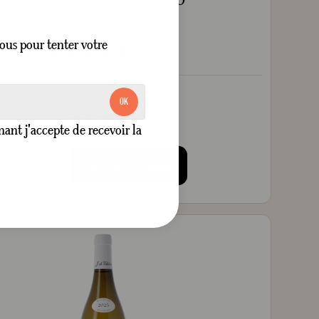
Sec
Blanc
75 cl
ous pour tenter votre
1
avis
style="width: 100%;"100
100
% of
OK
21,85 €
nt j'accepte de recevoir la
AJOUTER AU PANIER