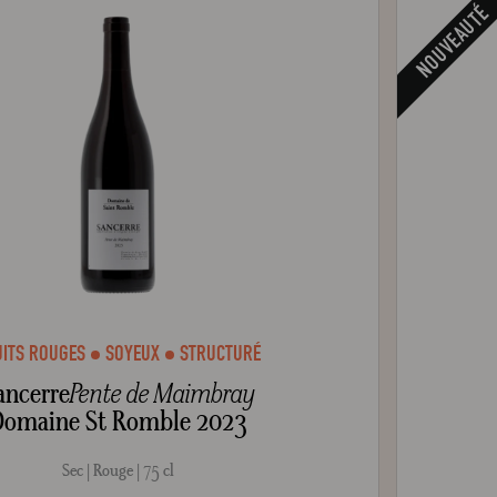
NOUVEAUTÉ
UITS ROUGES
SOYEUX
STRUCTURÉ
ancerre
Pente de Maimbray
Domaine St Romble 2023
Sec
Rouge
75 cl