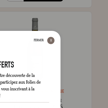
FERMER
FERTS
tre découverte de la
participez aux Folies de
vous inscrivant à la
MINÉRAL
LONGUEUR
AROMATIQUE
!
Sancerre
Les Belles Vignes
Fournier Père et Fils 2025