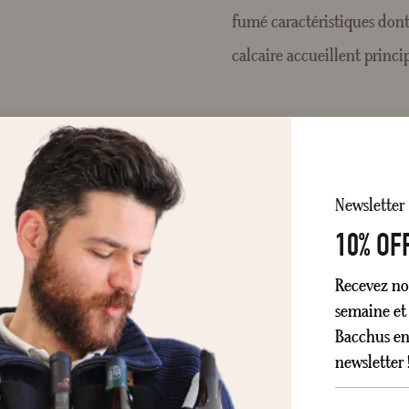
fumé caractéristiques dont 
calcaire accueillent princ
Newsletter
10% OF
Recevez no
semaine et 
Bacchus en 
newsletter 