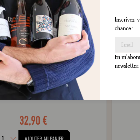
Inscrivez-v
chance :
EXPRESSIF
PÊCHE
EXOTIQUE
Sancerre
L'Antique
En m'abonna
Roc de l'Abbaye 2024
newsletter.
Sec
Blanc
75 cl
32,90 €
AJOUTER AU PANIER