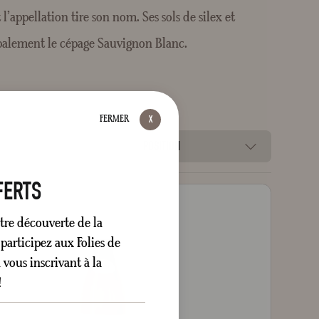
l’appellation tire son nom. Ses sols de silex et
ipalement le cépage Sauvignon Blanc.
FERMER
POSITION
FERTS
tre découverte de la
participez aux Folies de
vous inscrivant à la
!