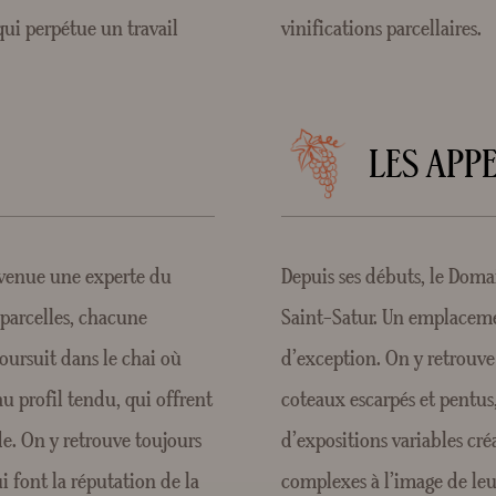
qui perpétue un travail
vinifications parcellaires.
LES APP
devenue une experte du
Depuis ses débuts, le Doma
s parcelles, chacune
Saint-Satur. Un emplacemen
oursuit dans le chai où
d’exception. On y retrouve
 au profil tendu, qui offrent
coteaux escarpés et pentus,
e. On y retrouve toujours
d’expositions variables cr
ui font la réputation de la
complexes à l’image de leu