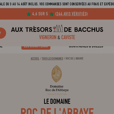
ALE DU 3 AU 14 AOÛT INCLUS. VOS COMMANDES SONT CONSERVÉES AU FRAIS ET EXPÉDIÉ
4,6 SUR 5
(244 AVIS VÉRIFIÉS)
?
VIGNERON
&
CAVISTE
NE
LES BONS PLANS
CHAMPAGNES & BULLES
ACCUEIL
TOUS LES DOMAINES
ROC DE L'ABBAYE
LE DOMAINE
ROC DE L'ABBAYE