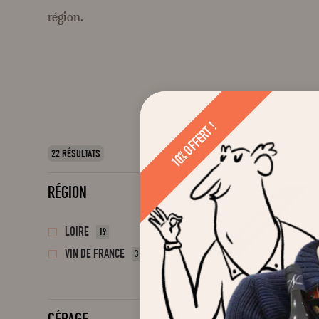
région.
10% OFFERT !
22 RÉSULTATS
RÉGION
NOUVEAUTÉ
LOIRE
19
VIN DE FRANCE
3