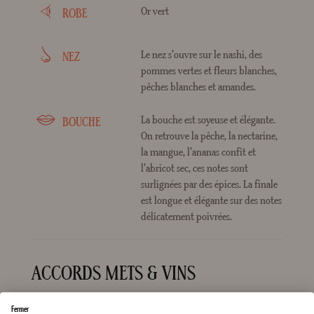
Or vert
ROBE
Le nez s'ouvre sur le nashi, des
NEZ
pommes vertes et fleurs blanches,
pêches blanches et amandes.
La bouche est soyeuse et élégante.
BOUCHE
On retrouve la pêche, la nectarine,
la mangue, l'ananas confit et
l'abricot sec, ces notes sont
surlignées par des épices. La finale
est longue et élégante sur des notes
délicatement poivrées.
ACCORDS METS & VINS
Fermer