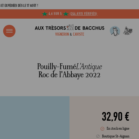
IÉES DÈS LE 17 AOÛT !
4,6 SUR 5
(244 AVIS VÉRIFIÉS)
R ?
VIGNERON
&
CAVISTE
ACCUEIL
POUILLY-FUMÉ L'ANTIQUE DOMAINE ROC DE L'ABBAYE 2022
Adresse email
Pouilly-Fumé
L'Antique
Roc de l'Abbaye 2022
Mot de passe
C
32,90 €
En stock en ligne
Mot de 
Boutique St-Aignan