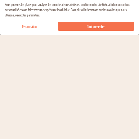
Camembert, Reblochon, Roquefort
FROMAGE
Nous pouvons les placer pour analyser les données de nos visiteurs, améliorer notre site Web, afficher un contenu
personnalisé et vous faire vivre une expérience inoubliable. Pour plus d'informations sur les cookies que nous
utilisons, ouvrez les paramètres.
Tout accepter
Personnaliser
DÉCOUVRIR LE DOMAINE
C’est l’amour du Chablis qui rythme la vie des Tremblay
depuis 5 générations. Patiemment, Gérard, sa femme Hélène
et leurs enfants, Vincent et Eléonore, exploitent plus de 37 Ha
de Chablis dont 10 en premiers Crus (Côte de Lechet,
Fourchaume, Beauroy). La famille Tremblay produit des
Chablis très typés avec des arômes caractéristiques de leurs
terroirs, où le coté minéral se mêle aux senteurs de fleurs
blanches.
En savoir plus sur ce domaine