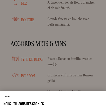
Arômes de miel, de fleurs blanches
NEZ
et de minéralité.
Grande finesse en bouche avec
BOUCHE
belle minéralité.
ACCORDS METS & VINS
Bistrot, Repas en famille, avec les
TYPE DE REPAS
ami(e)s
Crustacés et fruits de mer, Poisson
POISSON
grillé
Viandes blanches, Volailles
VIANDES
Fermer
NOUS UTILISONS DES COOKIES