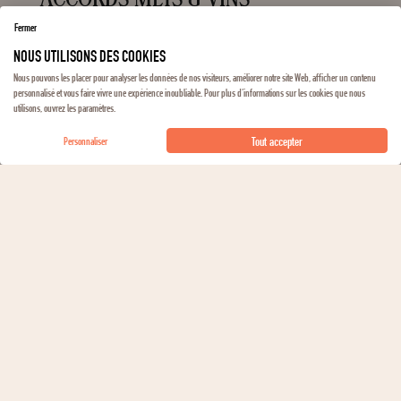
Fermer
Bistrot, Repas en famille
NOUS UTILISONS DES COOKIES
TYPE DE REPAS
Nous pouvons les placer pour analyser les données de nos visiteurs, améliorer notre site Web, afficher un contenu
personnalisé et vous faire vivre une expérience inoubliable. Pour plus d'informations sur les cookies que nous
Viandes rouges, Volailles
utilisons, ouvrez les paramètres.
VIANDES
Tout accepter
Personnaliser
DÉCOUVRIR LE DOMAINE
Le Domaine Roc de l’Abbaye représente la quintessence du
terroir Silex à Sancerre. Cette ancienne propriété de l'abbaye
de Saint-Satur, fondée en 1450, est dans la même famille
depuis dix générations. Florian Mollet, artisan vigneron, en
conduit les 15 ha de vignes depuis 2000. Ses vins à la
personnalité unique sont devenus une référence pour tous les
épicuriens à la recherche de vins frais, à la minéralité ciselée et
portés par une aromatique gourmande.