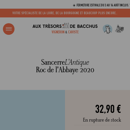
☀️ FERMETURE ESTIVALE DU 3 AU 14 AOÛT INCLUS. VOS CO
VOTRE SPÉCIALISTE DE LA LOIRE, DE LA BOURGOGNE ET BEAUCOUP PLUS ENCORE..
R ?
VIGNERON
&
CAVISTE
ACCUEIL
SANCERRE L'ANTIQUE DOMAINE ROC DE L'ABBAYE 2020
Adresse email
Sancerre
L'Antique
Roc de l'Abbaye 2020
Mot de passe
C
32,90 €
En rupture de stock
Mot de 