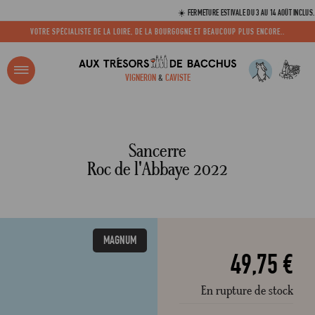
☀️ FERMETURE ESTIVALE DU 3 AU 14 AOÛT INCLUS. VOS C
VOTRE SPÉCIALISTE DE LA LOIRE, DE LA BOURGOGNE ET BEAUCOUP PLUS ENCORE..
R ?
VIGNERON
&
CAVISTE
ACCUEIL
SANCERRE DOMAINE DU ROC DE L'ABBAYE 2022
Adresse email
Sancerre
Roc de l'Abbaye 2022
Mot de passe
MAGNUM
C
49,75 €
En rupture de stock
Mot de 