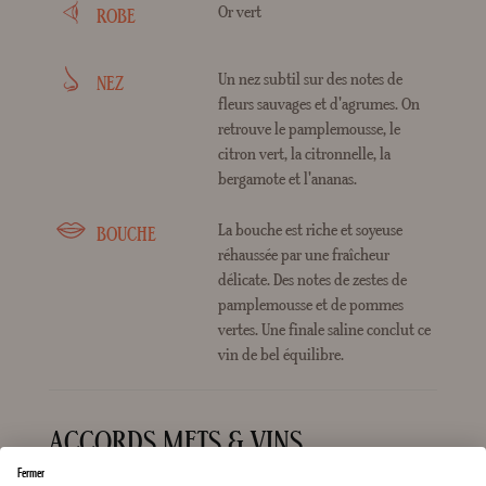
Or vert
ROBE
Un nez subtil sur des notes de
NEZ
fleurs sauvages et d'agrumes. On
retrouve le pamplemousse, le
citron vert, la citronnelle, la
bergamote et l'ananas.
La bouche est riche et soyeuse
BOUCHE
réhaussée par une fraîcheur
délicate. Des notes de zestes de
pamplemousse et de pommes
vertes. Une finale saline conclut ce
vin de bel équilibre.
ACCORDS METS & VINS
Fermer