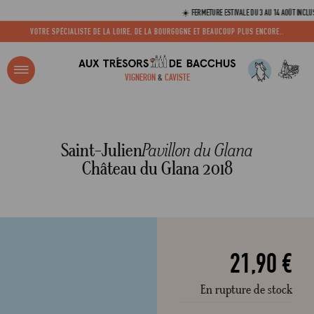
☀️ FERMETURE ESTIVALE DU 3 AU 14 AOÛT INCLUS. VOS
VOTRE SPÉCIALISTE DE LA LOIRE, DE LA BOURGOGNE ET BEAUCOUP PLUS ENCORE..
R ?
VIGNERON
&
CAVISTE
ACCUEIL
SAINT-JULIEN PAVILLON DU GLANA CHÂTEAU DU GLANA 2018
Adresse email
Saint-Julien
Pavillon du Glana
Château du Glana 2018
Mot de passe
C
21,90 €
En rupture de stock
Mot de 