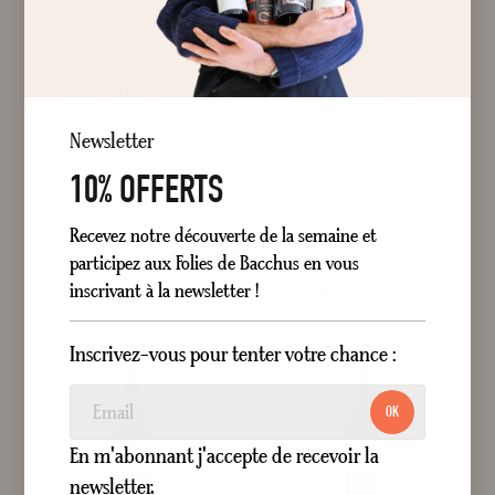
donne naissance à des rouges d’une grande finesse, alliant
puissance discrète et élégance naturelle. Le domaine signe un
premier vin homonyme et un second vin, Pavillon du Glana
(aussi appelé Château Sirène), offrant un excellent rapport
qualité-prix. Une référence discrète, mais pleinement ancrée
Newsletter
dans l’excellence du Médoc.
10% OFFERTS
Recevez notre découverte de la semaine et
participez aux Folies de Bacchus en vous
inscrivant à la newsletter !
FILTRER
POSITION
Inscrivez-vous pour tenter votre chance :
OK
En m'abonnant j'accepte de recevoir la
newsletter.