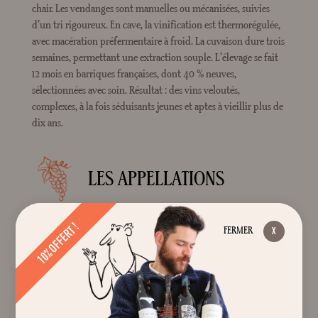
chair. Les vendanges sont manuelles ou mécanisées, suivies
d’un tri rigoureux. En cave, la vinification est thermorégulée,
avec macération préfermentaire à froid. La cuvaison dure trois
semaines, permettant une extraction souple. L’élevage se fait
12 mois en barriques françaises, dont 40 % neuves,
sélectionnées avec soin. Résultat : des vins veloutés,
complexes, à la fois séduisants jeunes et aptes à vieillir plus de
dix ans.
LES APPELLATIONS
10% OFFERT !
FERMER
Le Château du Glana produit exclusivement sous l’appellation
Saint-Julien, l’une des plus nobles du
Haut-Médoc
. Enclavé
entre Beychevelle et Saint-Julien, face au Ducru-Beaucaillou,
son terroir bénéficie d’un microclimat exceptionnel et de sols
de graves profondes, typiques des grands crus. Ce contexte