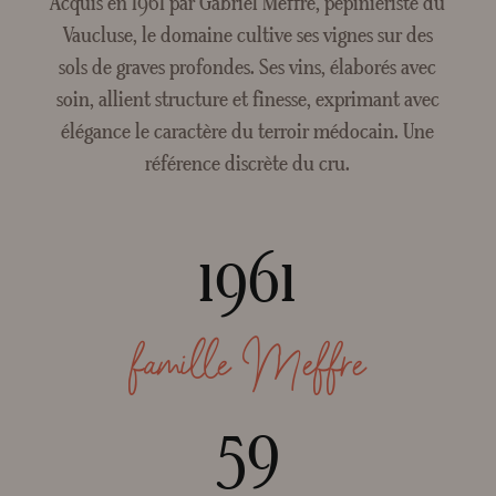
Acquis en 1961 par Gabriel Meffre, pépiniériste du
Crée
Vaucluse, le domaine cultive ses vignes sur des
sols de graves profondes. Ses vins, élaborés avec
soin, allient structure et finesse, exprimant avec
élégance le caractère du terroir médocain. Une
référence discrète du cru.
1961
famille Meffre
59