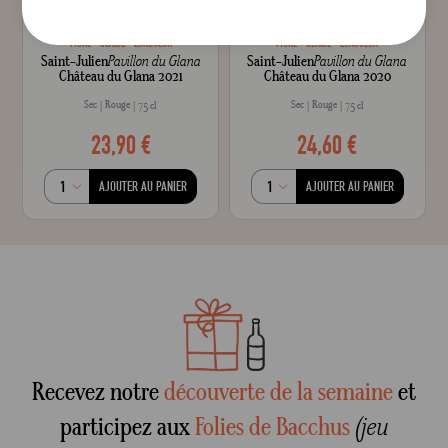
MÛRE
CERISE
LONGUEUR
MÛRE
CERISE
LONGUEUR
Saint-Julien
Pavillon du Glana
Saint-Julien
Pavillon du Glana
Château du Glana 2021
Château du Glana 2020
Sec
Rouge
Sec
Rouge
75 cl
75 cl
23,90 €
24,60 €
AJOUTER AU PANIER
AJOUTER AU PANIER
Recevez notre
découverte de la semaine
et
participez aux
Folies de Bacchus
(jeu