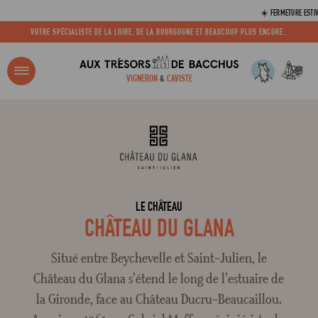
☀️ FERMETURE ESTIVALE 
VOTRE SPÉCIALISTE DE LA LOIRE, DE LA BOURGOGNE ET BEAUCOUP PLUS ENCORE..
R ?
VIGNERON
&
CAVISTE
ACCUEIL
TOUS LES DOMAINES
CHÂTEAU DU GLANA
Adresse email
Mot de passe
LE CHÂTEAU
CHÂTEAU DU GLANA
C
Situé entre Beychevelle et Saint-Julien, le
Château du Glana s’étend le long de l’estuaire de
la Gironde, face au Château Ducru-Beaucaillou.
Mot de 