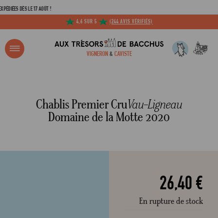
S DÈS LE 17 AOÛT !
4,6 SUR 5
(244 AVIS VÉRIFIÉS)
R ?
VIGNERON
&
CAVISTE
ACCUEIL
CHABLIS PREMIER CRU VAU-LIGNEAU DOMAINE DE LA MOTTE 2020
Adresse email
Chablis Premier Cru
Vau-Ligneau
Domaine de la Motte 2020
Mot de passe
C
26,40 €
En rupture de stock
Mot de 