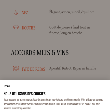
Élégant, aérien, subtil, équilibré.
NEZ
Goût de pierre à fusil tout en
BOUCHE
finesse, long en bouche.
ACCORDS METS & VINS
Apéritif, Bistrot, Repas en famille
TYPE DE REPAS
Crustacés et fruits de mer, Poisson
POISSON
Fermer
grillé
NOUS UTILISONS DES COOKIES
Nous pouvons les placer pour analyser les données de nos visiteurs, améliorer notre site Web, afficher un contenu
personnalisé et vous faire vivre une expérience inoubliable. Pour plus d'informations sur les cookies que nous
utilisons, ouvrez les paramètres.