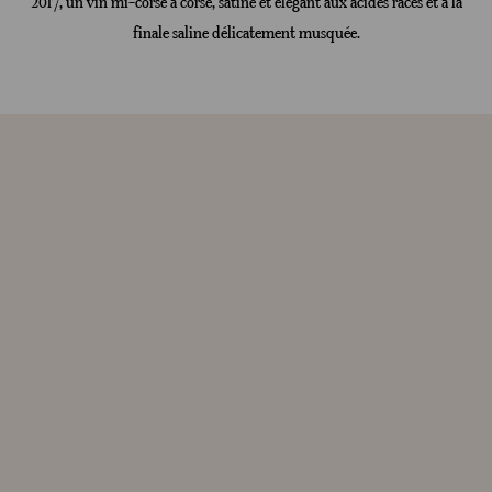
2017, un vin mi-corsé à corsé, satiné et élégant aux acides racés et à la
finale saline délicatement musquée.