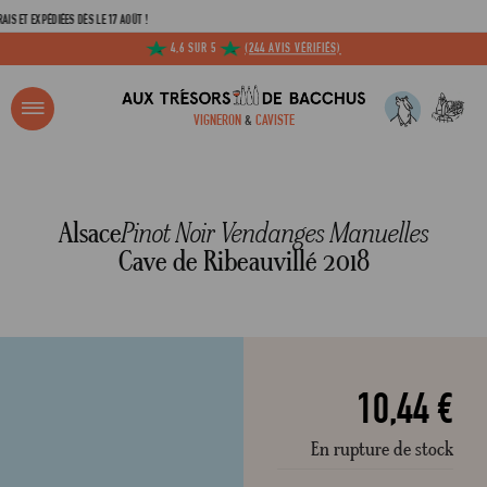
 EXPÉDIÉES DÈS LE 17 AOÛT !
4,6 SUR 5
(244 AVIS VÉRIFIÉS)
R ?
VIGNERON
&
CAVISTE
ACCUEIL
ALSACE PINOT NOIR VENDANGES MANUELLES CAVE DE RIBEAUVILLÉ 2018 37.5CL
Adresse email
Alsace
Pinot Noir Vendanges Manuelles
Cave de Ribeauvillé 2018
Mot de passe
C
10,44 €
En rupture de stock
Mot de 