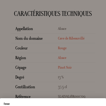
CARACTÉRISTIQUES TECHNIQUES
Appellation
Alsace
Nom du domaine
Cave de Ribeauvillé
Couleur
Rouge
Région
Alsace
Cépage
Pinot Noir
Degré
13 %
Centilisation
37,5 cl
Référence
SLALVAL18R000709
Fermer