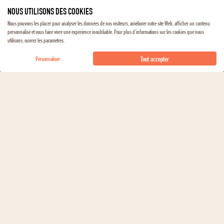
NOUS UTILISONS DES COOKIES
Nous pouvons les placer pour analyser les données de nos visiteurs, améliorer notre site Web, afficher un contenu
personnalisé et vous faire vivre une expérience inoubliable. Pour plus d'informations sur les cookies que nous
utilisons, ouvrez les paramètres.
RÉCOMPENSES
Tout accepter
Personnaliser
Médaille d'Argent - 2018 -
Prix Plaisir Bettane &
Desseauve
LES VINS
similaires