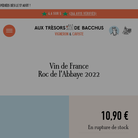
DÈS LE 17 AOÛT !
4,6 SUR 5
(244 AVIS VÉRIFIÉS)
R ?
VIGNERON
&
CAVISTE
ACCUEIL
VIN DE FRANCE PINOT NOIR DOMAINE ROC DE L'ABBAYE 2022
Adresse email
Vin de France
Roc de l'Abbaye 2022
Mot de passe
C
10,90 €
En rupture de stock
Mot de 