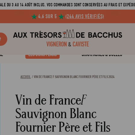
ALE DU 3 AU 14 AOÛT INCLUS. VOS COMMANDES SONT CONSERVÉES AU FRAIS ET EXPÉDIÉ
4,6 SUR 5
(244 AVIS VÉRIFIÉS)
?
VIGNERON
&
CAVISTE
NE
LES BONS PLANS
CHAMPAGNES & BULLES
ACCUEIL
VIN DE FRANCE F SAUVIGNON BLANC FOURNIER PÈRE ET FILS 2024
Vin de France
F
Sauvignon Blanc
Fournier Père et Fils