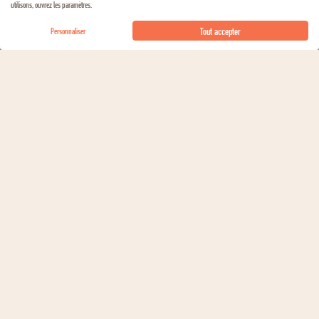
utilisons, ouvrez les paramètres.
AJOUTER AU PANIER
Tout accepter
Personnaliser
Non
Carafage
Prêt à boire
Conservation
0 à 2 ans
Potentiel de garde