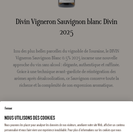
Divin Vigneron Sauvignon blanc Divin
2025
Issu des plus belles parcelles du vignoble de Touraine, le DIVIN
Vigneron Sauvignon Blanc 0.5% 2025 incarne une nouvelle
approche du vin sans alcool : élégante, authentique et raffinée.
Grâce à une technique avant-gardiste de réintégration des
arômes après désalcoolisation, ce Sauvignon conserve toute la
richesse et la complexité de son expression aromatique.
EN SAVOIR PLUS SUR CE PRODUIT
Fermer
NOUS UTILISONS DES COOKIES
1
3
6
12
24
36
autre
Nous pouvons les placer pour analyser les données de nos visiteurs, améliorer notre site Web, afficher un contenu
6 à 8 °C
Température de service
personnalisé et vous faire vivre une expérience inoubliable. Pour plus d'informations sur les cookies que nous