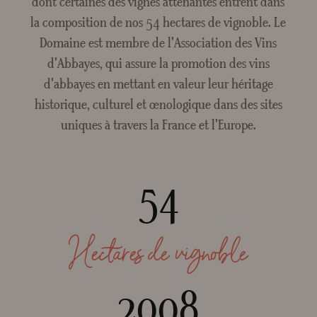
dont certaines des vignes attenantes entrent dans
Crée
la composition de nos 54 hectares de vignoble. Le
Domaine est membre de l'Association des Vins
d'Abbayes, qui assure la promotion des vins
d'abbayes en mettant en valeur leur héritage
historique, culturel et œnologique dans des sites
uniques à travers la France et l'Europe.
54
Hectares de vignoble
2008