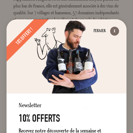
plus bas de France, elle est généralement associée à des vins de
qualité. Sur 7 villages et hameaux, 57 domaines indépendants
et une cave coopérative bénéficient de ses sols de schistes
caractéristiques. Ils sont le résultat de nombreux mouvements
10% OFFERT !
FERMER
géologiques et possèdent des avantages incontestables pour la
viticulture. Ainsi, les sols de schistes permettent aux racines
de s’enfoncer pour aller chercher l’apport hydrique nécessaire
à la bonne santé de la plante et ils emmagasinent la chaleur
durant la journée pour la restituer la nuit, garantissant une
maturation optimale.
Newsletter
FILTRER
POSITION
10% OFFERTS
Recevez notre découverte de la semaine et