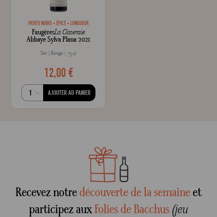
FRUITS NOIRS
ÉPICÉ
LONGUEUR
Faugères
La Closeraie
Abbaye Sylva Plana 2021
Sec
Rouge
75 cl
12,00 €
AJOUTER AU PANIER
Recevez notre
découverte de la semaine
et
participez aux
Folies de Bacchus
(jeu