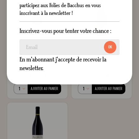
BIO
participez aux Folies de Bacchus en vous
inscrivant à la newsletter !
Inscrivez-vous pour tenter votre chance :
FRUITS NOIRS
ÉPICÉ
ÉQUILIBRÉ
CHARNU
FRUITS ROUGES
PUISSANT
OK
Faugères
La Closeraie
Faugères
Les Novices
Abbaye Sylva Plana 2023
Abbaye Sylva Plana 2023
En m'abonnant j'accepte de recevoir la
Sec
Rouge
Sec
Rouge
75 cl
75 cl
newsletter.
12,50 €
9,50 €
AJOUTER AU PANIER
AJOUTER AU PANIER