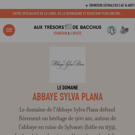
☀️ FERMETURE ESTIVALE DU 3 AU 14 AOÛT INCL
VOTRE SPÉCIALISTE DE LA LOIRE, DE LA BOURGOGNE ET BEAUCOUP PLUS ENCORE..
R ?
VIGNERON
&
CAVISTE
ACCUEIL
TOUS LES DOMAINES
ABBAYE SYLVA PLANA
Adresse email
Mot de passe
LE DOMAINE
ABBAYE SYLVA PLANA
C
Le domaine de l'Abbaye Sylva Plana défend
fièrement un héritage de 900 ans, autour de
l'abbaye en ruine de Sylvanès (bâtie en 1139),
Mot de 