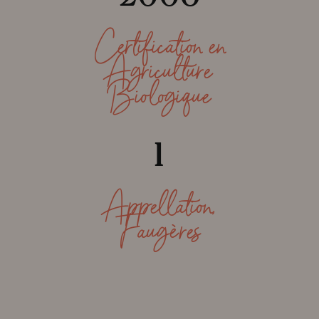
Certification en
Agriculture
Biologique
1
Appellation,
Faugères