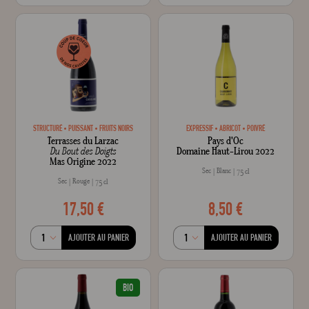
STRUCTURÉ
PUISSANT
FRUITS NOIRS
EXPRESSIF
ABRICOT
POIVRÉ
Terrasses du Larzac
Pays d'Oc
Du Bout des Doigts
Domaine Haut-Lirou 2022
Mas Origine 2022
Sec
Blanc
75 cl
Sec
Rouge
75 cl
17,50 €
8,50 €
AJOUTER AU PANIER
AJOUTER AU PANIER
BIO