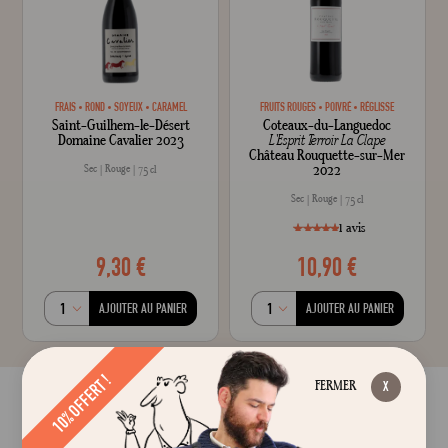
FRAIS
ROND
SOYEUX
CARAMEL
FRUITS ROUGES
POIVRÉ
RÉGLISSE
Saint-Guilhem-le-Désert
Coteaux-du-Languedoc
Domaine Cavalier 2023
L'Esprit Terroir La Clape
Château Rouquette-sur-Mer
2022
Sec
Rouge
75 cl
Sec
Rouge
75 cl
1
avis
9,30 €
10,90 €
style="width: 100%;"1
100
% of
AJOUTER AU PANIER
AJOUTER AU PANIER
10% OFFERT !
FERMER