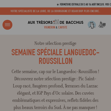
☀️ FERMETURE ESTIVALE DU 3 AU 14 AOÛT INCLUS. VOS COM
VOTRE SPÉCIALISTE DE LA LOIRE, DE LA BOURGOGNE ET BEAUCOUP PLUS ENCORE..
R ?
VIGNERON
&
CAVISTE
ACCUEIL
TOUTES LES SÉLECTIONS
SEMAINE LANGUEDOC-ROUSSILLON
Notre sélection prestige
Adresse email
SEMAINE SPÉCIALE LANGUEDOC-
ROUSSILLON
Mot de passe
Cette semaine, cap sur le Languedoc-Roussillon !
Découvrez notre sélection prestige : Pic Saint-
Loup racé, Faugères profond, Terrasses du Larzac
C
élégant, et IGP Pays d’Oc solaire. Des cuvées
emblématiques et expressives, reflets fidèles des
plus beaux terroirs du Sud. À ne pas manquer !
Mot de 