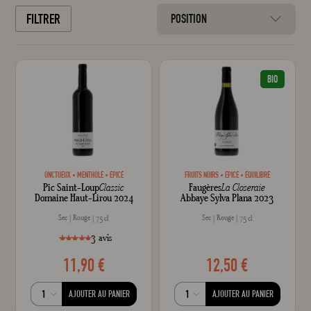
FILTRER
POSITION
Crée
BIO
ONCTUEUX
MENTHOLÉ
ÉPICÉ
FRUITS NOIRS
ÉPICÉ
ÉQUILIBRÉ
Pic Saint-Loup
Classic
Faugères
La Closeraie
Domaine Haut-Lirou 2024
Abbaye Sylva Plana 2023
Sec
Rouge
Sec
Rouge
75 cl
75 cl
3
avis
11,90 €
12,50 €
style="width: 100%;"100
100
% of
AJOUTER AU PANIER
AJOUTER AU PANIER