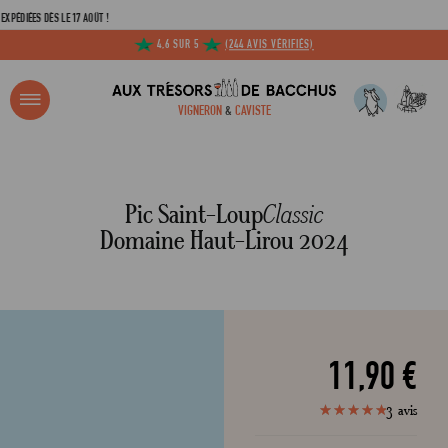
 DÈS LE 17 AOÛT !
4,6 SUR 5
(244 AVIS VÉRIFIÉS)
R ?
VIGNERON
&
CAVISTE
ACCUEIL
PIC SAINT-LOUP CLASSIC DOMAINE HAUT-LIROU 2024
Adresse email
Pic Saint-Loup
Classic
Domaine Haut-Lirou 2024
Mot de passe
C
11,90 €
3
avis
100
100
% of
Mot de 