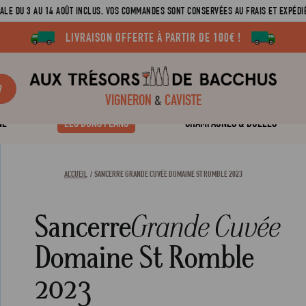
ALE DU 3 AU 14 AOÛT INCLUS. VOS COMMANDES SONT CONSERVÉES AU FRAIS ET EXPÉDIÉ
LIVRAISON OFFERTE À PARTIR DE 100€ !
?
VIGNERON
&
CAVISTE
NE
LES BONS PLANS
CHAMPAGNES & BULLES
ACCUEIL
SANCERRE GRANDE CUVÉE DOMAINE ST ROMBLE 2023
Sancerre
Grande Cuvée
Domaine St Romble
2023