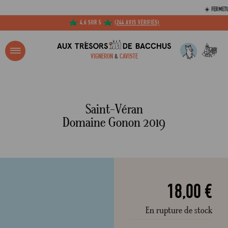
☀️ FERMETURE ESTIV
VOTRE SPÉCIALISTE DE LA LOIRE, DE LA BOURGOGNE ET BEAUCOUP PLUS ENCORE..
R ?
VIGNERON
&
CAVISTE
ACCUEIL
SAINT-VÉRAN DOMAINE GONON 2019
Adresse email
Saint-Véran
Domaine Gonon 2019
Mot de passe
C
18,00 €
En rupture de stock
Mot de 