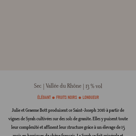
Sec
Vallée du Rhône
13 % vol
ÉLÉGANT
FRUITS NOIRS
LONGUEUR
Julie et Graeme Bott produisent ce Saint-Joseph 2016 à partir de
vignes de Syrah cultivées sur des sols de granite. Elles y puisent toute
leur complexité et affinent leur structure grâce à un élevage de 15
mois en barriques de chêne français. La Syrah se fait minérale et