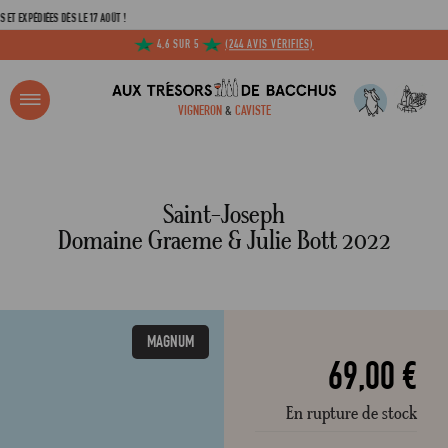
ÉDIÉES DÈS LE 17 AOÛT !
4,6 SUR 5
(244 AVIS VÉRIFIÉS)
R ?
VIGNERON
&
CAVISTE
ACCUEIL
SAINT-JOSEPH DOMAINE GRAEME & JULIE BOTT 2022 150CL
Adresse email
Saint-Joseph
Domaine Graeme & Julie Bott 2022
Mot de passe
MAGNUM
C
69,00 €
En rupture de stock
Mot de 