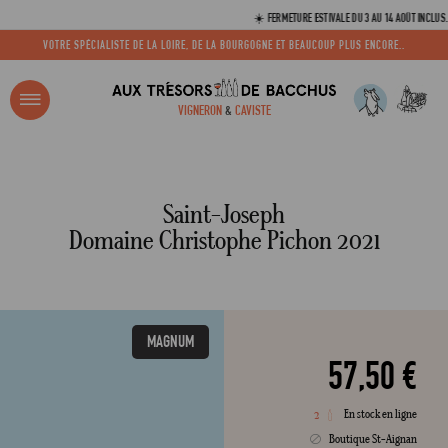
☀️ FERMETURE ESTIVALE DU 3 AU 14 AOÛT INCLUS. VOS C
VOTRE SPÉCIALISTE DE LA LOIRE, DE LA BOURGOGNE ET BEAUCOUP PLUS ENCORE..
R ?
VIGNERON
&
CAVISTE
ACCUEIL
SAINT-JOSEPH DOMAINE CHRISTOPHE PICHON 2021 150CL
Adresse email
Saint-Joseph
Domaine Christophe Pichon 2021
Mot de passe
MAGNUM
C
57,50 €
En stock en ligne
2
Mot de 
Boutique St-Aignan