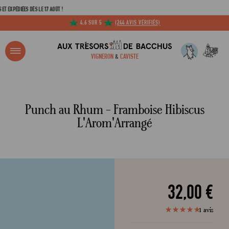
DIÉES DÈS LE 17 AOÛT !
4,6 SUR 5
(244 AVIS VÉRIFIÉS)
R ?
VIGNERON
&
CAVISTE
ACCUEIL
PUNCH AU RHUM FRAMBOISE - HIBISCUS L’ARÔM ARRANGÉ 70CL
Adresse email
Punch au Rhum - Framboise Hibiscus
L'Arom'Arrangé
Mot de passe
C
32,00 €
1
avis
100
100
% of
Mot de 