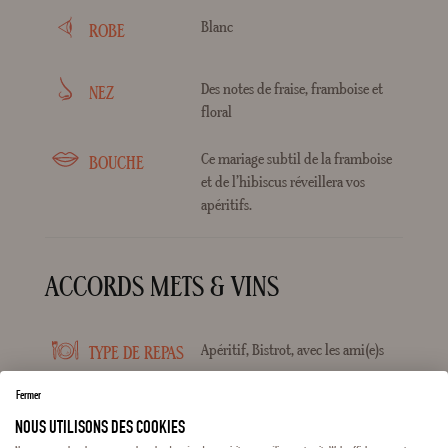
Blanc
ROBE
Des notes de fraise, framboise et
NEZ
floral
Ce mariage subtil de la framboise
BOUCHE
et de l’hibiscus réveillera vos
apéritifs.
ACCORDS METS & VINS
Apéritif, Bistrot, avec les ami(e)s
TYPE DE REPAS
Fermer
Salades de fruits, Tartes
DESSERT
NOUS UTILISONS DES COOKIES
1
3
6
12
24
36
autre