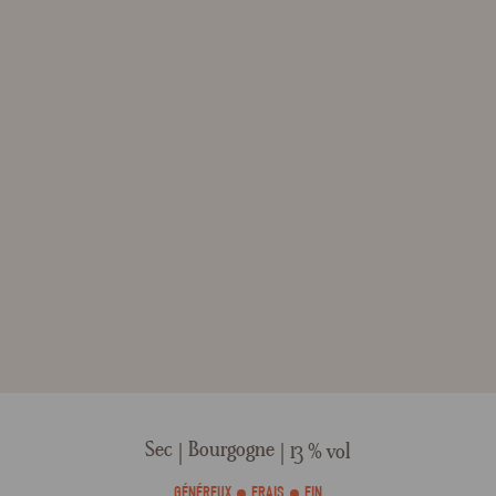
Sec
Bourgogne
13 % vol
GÉNÉREUX
FRAIS
FIN