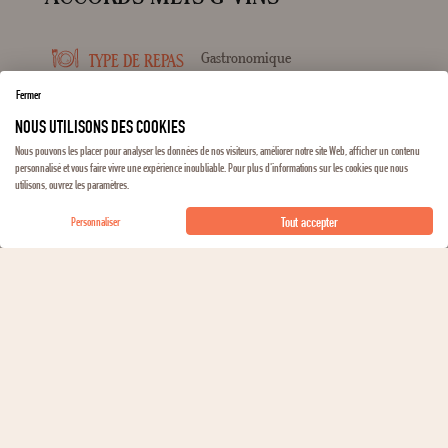
Gastronomique
TYPE DE REPAS
Fermer
Carpaccio de poisson blanc
POISSON
NOUS UTILISONS DES COOKIES
Nous pouvons les placer pour analyser les données de nos visiteurs, améliorer notre site Web, afficher un contenu
personnalisé et vous faire vivre une expérience inoubliable. Pour plus d'informations sur les cookies que nous
Charcuterie, Viandes blanches,
VIANDES
utilisons, ouvrez les paramètres.
Volailles
Tout accepter
Personnaliser
Beaufort
FROMAGE
DÉCOUVRIR LE DOMAINE
L'histoire de la Maison Vincent Girardin est assez récente. En
1980, à l'âge de 19 ans, Vincent Girardin, issu d'une famille