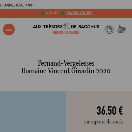
IÉES DÈS LE 17 AOÛT !
4,6 SUR 5
(244 AVIS VÉRIFIÉS)
R ?
VIGNERON
&
CAVISTE
ACCUEIL
PERNAND-VERGELESSES DOMAINE VINCENT GIRARDIN 2020
Adresse email
Pernand-Vergelesses
Domaine Vincent Girardin 2020
Mot de passe
C
36,50 €
En rupture de stock
Mot de 