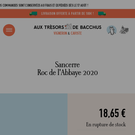
ANDES SONT CONSERVÉES AU FRAIS ET EXPÉDIÉES DÈS LE 17 AOÛT !
LIVRAISON OFFERTE À PARTIR DE 100€ !
R ?
VIGNERON
&
CAVISTE
ACCUEIL
SANCERRE ROSÉ DOMAINE DU ROC DE L'ABBAYE 2020
Adresse email
Sancerre
Roc de l'Abbaye 2020
Mot de passe
C
18,65 €
En rupture de stock
Mot de 