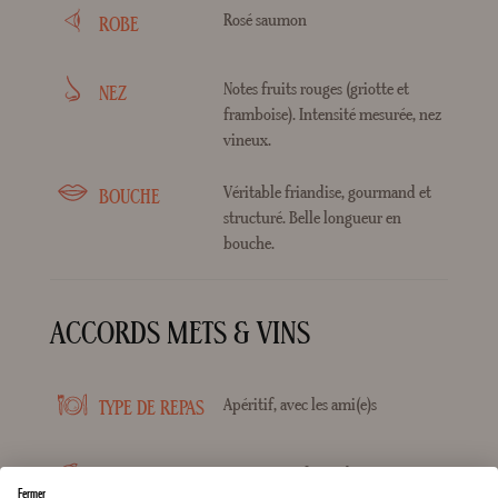
Rosé saumon
ROBE
Notes fruits rouges (griotte et
NEZ
framboise). Intensité mesurée, nez
vineux.
Véritable friandise, gourmand et
BOUCHE
structuré. Belle longueur en
bouche.
ACCORDS METS & VINS
Apéritif, avec les ami(e)s
TYPE DE REPAS
Crustacés et fruits de mer, Poisson
POISSON
Fermer