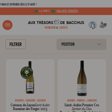
S ET EXPÉDIÉES DÈS LE 17 AOÛT !
4,6 SUR 5
(244 AVIS VÉRIFIÉS)
R ?
VIGNERON
&
CAVISTE
ACCUEIL
TOUTES LES APPELLATIONS
SAINT-AUBIN
FILTRER
POSITION
Adresse email
Mot de passe
C
AGRUMES
ÉQUILIBRÉ
EXOTIQUE
AMANDE
MINÉRAL
LONGUEUR
Coteaux du Layon
Saint Aubin
Saint-Aubin Premier Cru
Mot de 
Domaine des Forges 2025
Sentier du Clou