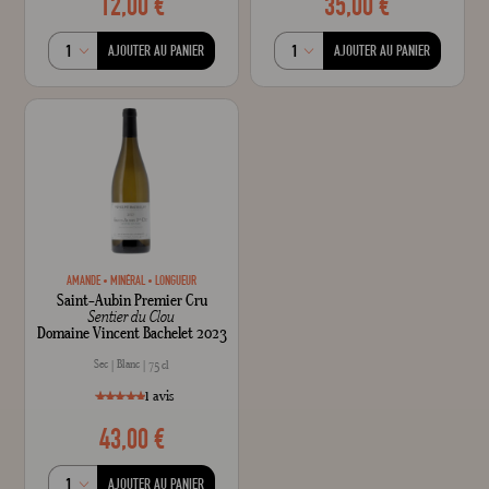
12,00 €
35,00 €
style="width: 100%;"1
100
% of
AJOUTER AU PANIER
AJOUTER AU PANIER
AMANDE
MINÉRAL
LONGUEUR
Saint-Aubin Premier Cru
Sentier du Clou
Domaine Vincent Bachelet 2023
Sec
Blanc
75 cl
1
avis
43,00 €
style="width: 100%;"100
100
% of
AJOUTER AU PANIER