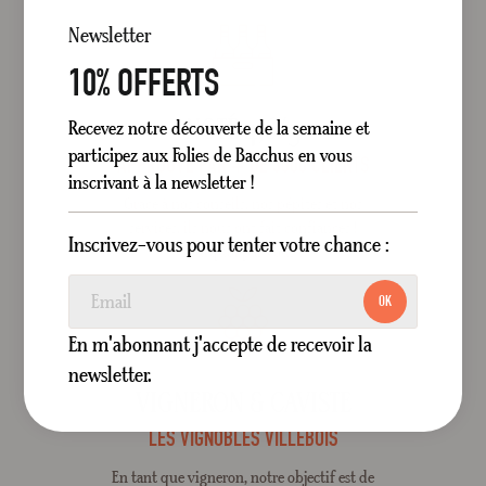
Newsletter
10% OFFERTS
NOTÉ 4,6/5
Recevez notre découverte de la semaine et
participez aux Folies de Bacchus en vous
APPROUVÉ PAR + DE 3000 CLIENTS
inscrivant à la newsletter !
Grâce à nos conseils, nos pépites et nos
services, ils nous ont fait confiances !
Inscrivez-vous pour tenter votre chance :
Pourquoi pas vous ?
OK
En m'abonnant j'accepte de recevoir la
newsletter.
VIGNERON & CAVISTE
LES VIGNOBLES VILLEBOIS
En tant que vigneron, notre objectif est de