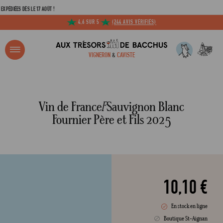
S DÈS LE 17 AOÛT !
4,6 SUR 5
(244 AVIS VÉRIFIÉS)
R ?
VIGNERON
&
CAVISTE
ACCUEIL
VIN DE FRANCE F SAUVIGNON BLANC FOURNIER PÈRE ET FILS 2025
Adresse email
Vin de France
F
Sauvignon Blanc
Fournier Père et Fils 2025
Mot de passe
C
10,10 €
En stock en ligne
Mot de 
Boutique St-Aignan