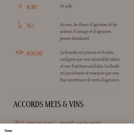
Or pâle
ROBE
Au nez, les fleurs d'agrumes et les
NEZ
arômes d'orange et d'agrumes
jaunes dominent.
La bouche est juteuse et fruitée,
BOUCHE
surlignée par une minéralité saline
et une fraîcheur acidulée. La finale
est persistante et marquée par une
fine amertume de zeste d'agrumes.
ACCORDS METS & VINS
Apéritif, avec les ami(e)s
TYPE DE REPAS
Fermer