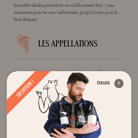
humidité idéale permettent un vieillissement lent : 3 ans
minimum pour les non-millésimées, jusqu’à 10 ans pour le
Dom Ruinart.
LES APPELLATIONS
Bien que Ruinart ne produise pas sous une appellation
spécifique, ses vins s’appuient sur les terroirs historiques de
10% OFFERT !
FERMER
Champagne. Elle puise ses raisins principalement dans la Côte
des Blancs (Sillery Grand Cru) et le nord de la Montagne de
Reims (Taissy Premier Cru). Ces sols crayeux confèrent aux vins
une minéralité vive, une grande pureté aromatique et une
longueur exceptionnelle. La maison excelle en Blanc de
Blancs, avec le Dom Ruinart comme sommet d’expression. Son
R de Ruinart incarne l’équilibre entre fraîcheur, complexité et
élégance. Une signature fidèle à l’excellence champenoise,