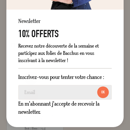
entre tradition séculaire et vision contemporaine.
Newsletter
10% OFFERTS
FILTRER
POSITION
Recevez notre découverte de la semaine et
participez aux Folies de Bacchus en vous
inscrivant à la newsletter !
Inscrivez-vous pour tenter votre chance :
OK
En m'abonnant j'accepte de recevoir la
newsletter.
CHARNU
FRUITS MÛRS
ÉQUILIBRÉ
Champagne
R de Ruinart
Ruinart NM
Brut
Blanc
75 cl