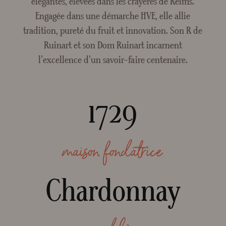
élégantes, élevées dans les crayères de Reims.
Crée
Engagée dans une démarche HVE, elle allie
tradition, pureté du fruit et innovation. Son R de
Ruinart et son Dom Ruinart incarnent
l’excellence d’un savoir-faire centenaire.
1729
maison fondatrice
Chardonnay