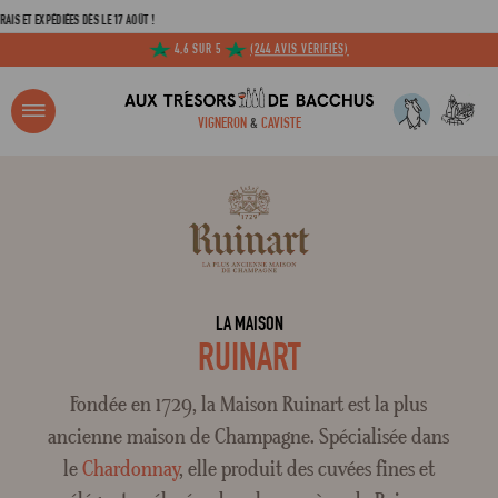
T EXPÉDIÉES DÈS LE 17 AOÛT !
4,6 SUR 5
(244 AVIS VÉRIFIÉS)
R ?
VIGNERON
&
CAVISTE
ACCUEIL
TOUS LES DOMAINES
RUINART
Adresse email
Mot de passe
LA MAISON
RUINART
C
Fondée en 1729, la Maison Ruinart est la plus
ancienne maison de Champagne. Spécialisée dans
le
Chardonnay
, elle produit des cuvées fines et
Mot de 