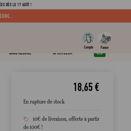
ES DÈS LE 17 AOÛT !
CORE..
SANS ALCOOL
SPIRITUEUX
BIO
18,65 €
En rupture de stock
10€ de livraison, offerte à partir
de 100€ !