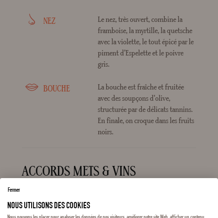
Le nez, très ouvert, combine la
NEZ
framboise, la myrtille, la quetsche
avec la violette, le tout épicé par le
piment d'Espelette et le poivre
gris.
La bouche est fraîche et fruitée
BOUCHE
avec des soupçons d'olive,
structurée par de délicats tannins.
En finale, on croque dans les fruits
noirs.
ACCORDS METS & VINS
Fermer
Bistrot
TYPE DE REPAS
NOUS UTILISONS DES COOKIES
1
3
6
12
24
36
autre
Nous pouvons les placer pour analyser les données de nos visiteurs, améliorer notre site Web, afficher un contenu