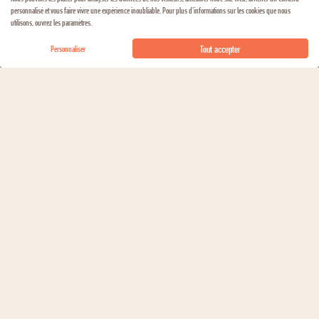
personnalisé et vous faire vivre une expérience inoubliable. Pour plus d'informations sur les cookies que nous
Fromages de chèvre, Roquefort
FROMAGE
utilisons, ouvrez les paramètres.
AJOUTER AU PANIER
Tout accepter
Personnaliser
DÉCOUVRIR LE DOMAINE
Au cœur du vignoble de Bourgueil, Le Château de Minière
produit des vins en agriculture biologique sur une surface
totale de 29 hectares. Le cépage principal est le Cabernet-
Franc, il est vinifié en rouge et en rosé, tantôt effervescent,
tantôt tranquille.
En savoir plus sur ce domaine