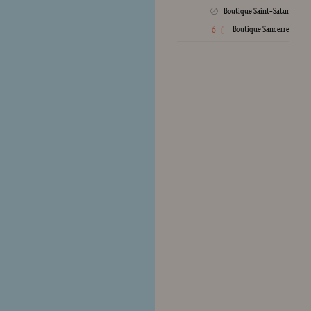
Boutique Saint-Satur
Crée
Boutique Sancerre
6