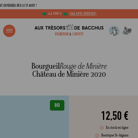
ÉES DÈS LE 17 AOÛT !
4,6 SUR 5
(244 AVIS VÉRIFIÉS)
R ?
VIGNERON
&
CAVISTE
ACCUEIL
BOURGUEIL 'ROUGE DE MINIÈRE' CHÂTEAU DE MINIÈRE 2020
Adresse email
Bourgueil
Rouge de Minière
Château de Minière 2020
Mot de passe
BIO
C
12,50 €
En stock en ligne
Mot de 
Boutique St-Aignan