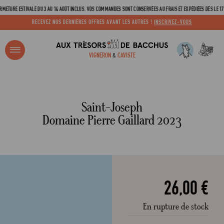
 ESTIVALE DU 3 AU 14 AOÛT INCLUS. VOS COMMANDES SONT CONSERVÉES AU FRAIS ET EXPÉDIÉES DÈS LE 17 AOÛT !
RECEVEZ NOS DERNIÈRES OFFRES AVANT LES AUTRES !
INSCRIVEZ-VOUS
LIVRAISON OFFERTE À PARTIR DE 100€ !
R ?
VIGNERON
&
CAVISTE
ACCUEIL
SAINT-JOSEPH DOMAINE PIERRE GAILLARD 2023
Adresse email
Saint-Joseph
Domaine Pierre Gaillard 2023
Mot de passe
C
26,00 €
En rupture de stock
Mot de 