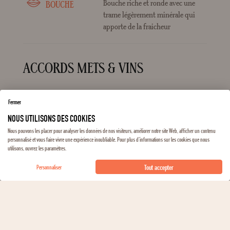
Bouche riche et ronde avec une
BOUCHE
trame légèrement minérale qui
apporte de la fraicheur
ACCORDS METS & VINS
Apéritif, Gastronomique, Repas en
TYPE DE REPAS
Fermer
famille
NOUS UTILISONS DES COOKIES
Nous pouvons les placer pour analyser les données de nos visiteurs, améliorer notre site Web, afficher un contenu
personnalisé et vous faire vivre une expérience inoubliable. Pour plus d'informations sur les cookies que nous
utilisons, ouvrez les paramètres.
DÉCOUVRIR LE DOMAINE
Tout accepter
Personnaliser
Pierre Gaillard s’installe en 1987, comme vigneron sur les
hauteurs du village médiéval de Malleval, à mi-chemin entre
le Rhône et le Mont Pilat. Au fil des années, les nouvelles
parcelles sur les coteaux de Côte-Rôtie, de Condrieu et de