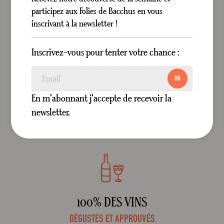
participez aux Folies de Bacchus en vous
inscrivant à la newsletter !
Inscrivez-vous pour tenter votre chance :
VIGNERON & CAVISTE
OK
LES VIGNOBLES VILLEBOIS
En m'abonnant j'accepte de recevoir la
En tant que vigneron, notre objectif est de
mettre en avant le savoir-faire Français et la
newsletter.
beauté de nos terroirs à travers un circuit
court, du producteur aux consommateurs.
100% DES VINS
DÉGUSTÉS ET APPROUVÉS