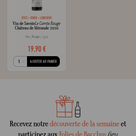
ÉPICÉ
DENSE
LONGUEUR
Vin de Savoie
Le Comte Rouge
Château de Mérande 2020
Sec
Rouge
75 cl
19,90 €
AJOUTER AU PANIER
Recevez notre
découverte de la semaine
et
participez aux
Folies de Bacchus
(jeu