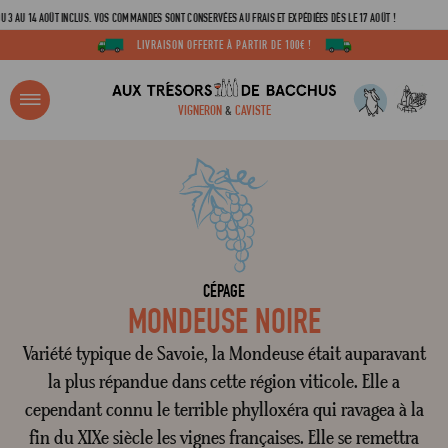
 AU 14 AOÛT INCLUS. VOS COMMANDES SONT CONSERVÉES AU FRAIS ET EXPÉDIÉES DÈS LE 17 AOÛT !
LIVRAISON OFFERTE À PARTIR DE 100€ !
R ?
VIGNERON
&
CAVISTE
ACCUEIL
TOUS LES CÉPAGES
MONDEUSE NOIRE
Adresse email
Mot de passe
CÉPAGE
MONDEUSE NOIRE
Variété typique de Savoie, la Mondeuse était auparavant
C
la plus répandue dans cette région viticole. Elle a
cependant connu le terrible phylloxéra qui ravagea à la
Mot de 
fin du XIXe siècle les vignes françaises. Elle se remettra