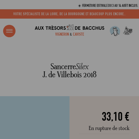
☀️ FERMETURE ESTIVALE DU 3 AU 14 AOÛT INCLUS. VOS CO
VOTRE SPÉCIALISTE DE LA LOIRE, DE LA BOURGOGNE ET BEAUCOUP PLUS ENCORE..
R ?
VIGNERON
&
CAVISTE
ACCUEIL
SANCERRE SILEX J. DE VILLEBOIS 2018
Adresse email
Sancerre
Silex
J. de Villebois 2018
Mot de passe
C
33,10 €
En rupture de stock
Mot de 