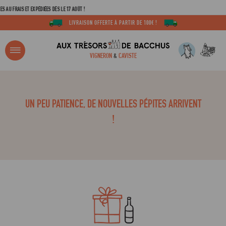
U FRAIS ET EXPÉDIÉES DÈS LE 17 AOÛT !
LIVRAISON OFFERTE À PARTIR DE 100€ !
4,6 SUR 5
(244 AVIS VÉRIFIÉS)
R ?
VIGNERON
&
CAVISTE
ACCUEIL
TOUTES LES APPELLATIONS
CLOS-SAINT-DENIS
Adresse email
UN PEU PATIENCE, DE NOUVELLES PÉPITES ARRIVENT
!
Mot de passe
C
Mot de 