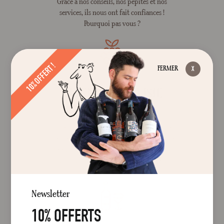
Grâce à nos conseils, nos pépites et nos
services, ils nous ont fait confiances !
Pourquoi pas vous ?
10% OFFERT !
FERMER
VIGNERON & CAVISTE
LES VIGNOBLES VILLEBOIS
En tant que vigneron, notre objectif est de
mettre en avant le savoir-faire Français et la
beauté de nos terroirs à travers un circuit
court, du producteur aux consommateurs.
Newsletter
10% OFFERTS