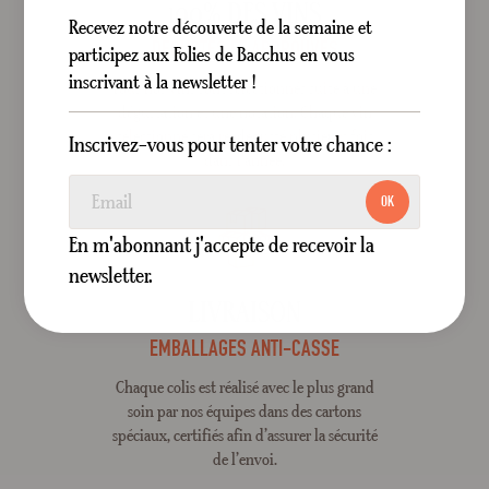
100% DES VINS
Recevez notre découverte de la semaine et
DÉGUSTÉS ET APPROUVÉS
participez aux Folies de Bacchus en vous
inscrivant à la newsletter !
Tous nos vins sont sélectionnés suite à une
dégustation et une notation. Chaque vin
sélectionné sera re-dégusté plusieurs fois
Inscrivez-vous pour tenter votre chance :
dans l'année.
OK
En m'abonnant j'accepte de recevoir la
newsletter.
LIVRAISON
EMBALLAGES ANTI-CASSE
Chaque colis est réalisé avec le plus grand
soin par nos équipes dans des cartons
spéciaux, certifiés afin d’assurer la sécurité
de l’envoi.