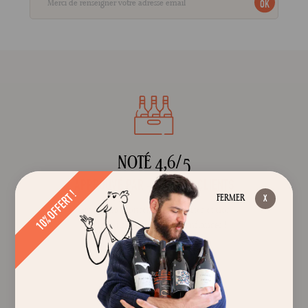
OK
NOTÉ 4,6/5
APPROUVÉ PAR + DE 3000 CLIENTS
10% OFFERT !
FERMER
Grâce à nos conseils, nos pépites et nos
services, ils nous ont fait confiances !
Pourquoi pas vous ?