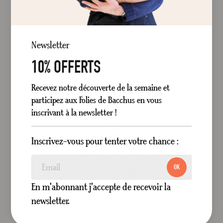
VIGNERON & CAVISTE
LES VIGNOBLES VILLEBOIS
Newsletter
En tant que vigneron, notre objectif est de
10% OFFERTS
mettre en avant le savoir-faire Français et la
beauté de nos terroirs à travers un circuit
Recevez notre découverte de la semaine et
court, du producteur aux consommateurs.
participez aux Folies de Bacchus en vous
inscrivant à la newsletter !
Inscrivez-vous pour tenter votre chance :
100% DES VINS
OK
DÉGUSTÉS ET APPROUVÉS
En m'abonnant j'accepte de recevoir la
Tous nos vins sont sélectionnés suite à une
newsletter.
dégustation et une notation. Chaque vin
sélectionné sera re-dégusté plusieurs fois