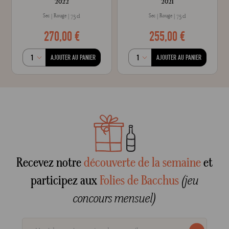
2022
2021
Crée
Sec
Rouge
Sec
Rouge
75 cl
75 cl
270,00 €
255,00 €
AJOUTER AU PANIER
AJOUTER AU PANIER
Recevez notre
découverte de la semaine
et
participez aux
Folies de Bacchus
(jeu
concours mensuel)