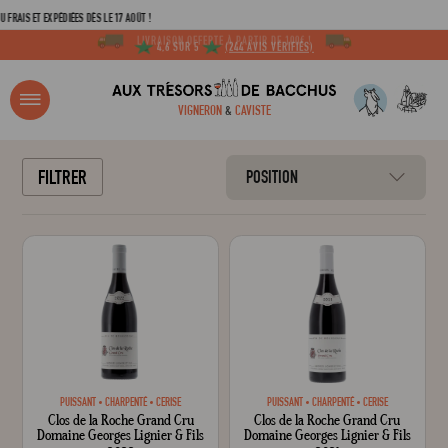
AIS ET EXPÉDIÉES DÈS LE 17 AOÛT !
4,6 SUR 5
(244 AVIS VÉRIFIÉS)
R ?
VIGNERON
&
CAVISTE
ACCUEIL
TOUTES LES APPELLATIONS
CLOS DE LA ROCHE
FILTRER
POSITION
Adresse email
Mot de passe
C
PUISSANT
CHARPENTÉ
CERISE
PUISSANT
CHARPENTÉ
CERISE
Clos de la Roche Grand Cru
Clos de la Roche Grand Cru
Mot de 
Domaine Georges Lignier & Fils
Domaine Georges Lignier & Fils