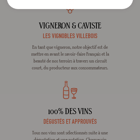
VIGNERON & CAVISTE
LES VIGNOBLES VILLEBOIS
En tant que vigneron, notre objectif est de
mettre en avant le savoir-faire Français et la
beauté de nos terroirs à travers un circuit
court, du producteur aux consommateurs.
100% DES VINS
DÉGUSTÉS ET APPROUVÉS
Tous nos vins sont sélectionnés suite à une
dégustation et une notation. Chaque vin