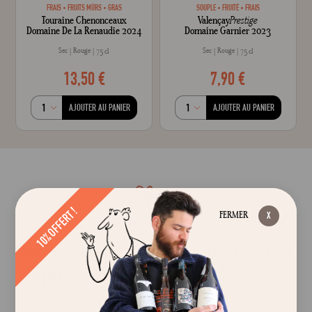
FRAIS
FRUITS MÛRS
GRAS
SOUPLE
FRUITÉ
FRAIS
Touraine Chenonceaux
Valençay
Prestige
Domaine De La Renaudie 2024
Domaine Garnier 2023
Sec
Rouge
Sec
Rouge
75 cl
75 cl
13,50 €
7,90 €
AJOUTER AU PANIER
AJOUTER AU PANIER
10% OFFERT !
FERMER
Recevez notre
découverte de la semaine
et
participez aux
Folies de Bacchus
(jeu
concours mensuel)