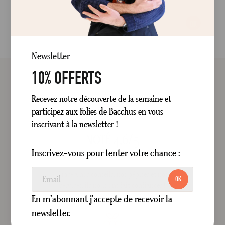
OK
Newsletter
10% OFFERTS
Recevez notre découverte de la semaine et
participez aux Folies de Bacchus en vous
inscrivant à la newsletter !
NOTÉ 4,6/5
Inscrivez-vous pour tenter votre chance :
APPROUVÉ PAR + DE 3000 CLIENTS
Grâce à nos conseils, nos pépites et nos
OK
services, ils nous ont fait confiances !
Pourquoi pas vous ?
En m'abonnant j'accepte de recevoir la
newsletter.