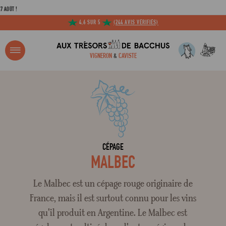
OÛT !
4,6 SUR 5
(244 AVIS VÉRIFIÉS)
R ?
VIGNERON
&
CAVISTE
ACCUEIL
TOUS LES CÉPAGES
MALBEC
Adresse email
Mot de passe
CÉPAGE
MALBEC
C
Le Malbec est un cépage rouge originaire de
France, mais il est surtout connu pour les vins
qu'il produit en Argentine. Le Malbec est
Mot de 