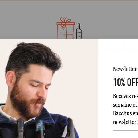
 de la semaine
et participez aux
Foli
mensuel)
Newsletter
10% OF
Recevez no
semaine et 
Bacchus en 
newsletter 