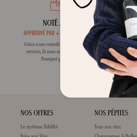
NOTÉ 4,6/5
VIG
APPROUVÉ PAR + DE 3000 CLIENTS
LES
Grâce à nos conseils, nos pépites et nos
En tant qu
services, ils nous ont fait confiances !
mettre en
Pourquoi pas vous ?
et la bea
circu
NOS OFFRES
NOS PÉPITES
Le système fidélité
Tous nos vins
Foire aux Vins
Champagnes & Bulle