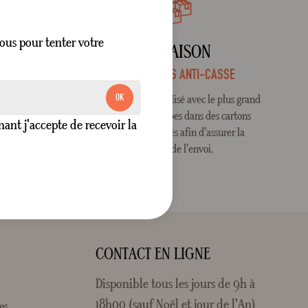
ous pour tenter votre
S
LIVRAISON
VÉS
EMBALLAGES ANTI-CASSE
OK
suite à une
Chaque colis est réalisé avec le plus grand
Chaque vin
soin par nos équipes dans des cartons
nt j'accepte de recevoir la
ieurs fois
spéciaux, certifiés afin d’assurer la
sécurité de l’envoi.
CONTACT EN LIGNE
Disponible tous les jours de 9h à
18h00 (sauf Noël et jour de l'An)
es