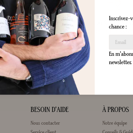
Inscrivez-v
NERON & CAVISTE
100% DES VIN
chance :
 VIGNOBLES VILLEBOIS
DÉGUSTÉS ET APPROU
e vigneron, notre objectif est de
Tous nos vins sont sélectionnés 
 avant le savoir-faire Français
dégustation et une notation. 
En m'abonna
uté de nos terroirs à travers un
sélectionné sera re-dégusté plus
newsletter.
it court, du producteur aux
dans l'année.
consommateurs.
BESOIN D'AIDE
À PROPOS
Nous contacter
Notre équipe
s
Service client
Conseils & Guid