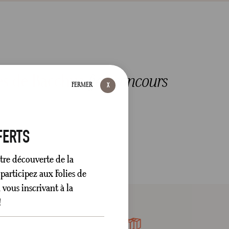
es de Bacchus
(jeu concours
FERMER
FERTS
OK
tre découverte de la
participez aux Folies de
vous inscrivant à la
!